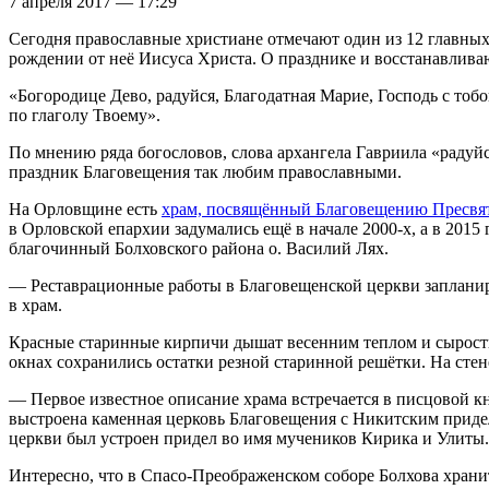
7 апреля 2017 — 17:29
Сегодня православные христиане отмечают один из 12 главны
рождении от неё Иисуса Христа. О празднике и восстанавливаю
«Богородице Дево, радуйся, Благодатная Марие, Господь с тобо
по глаголу Твоему».
По мнению ряда богословов, слова архангела Гавриила «радуйс
праздник Благовещения так любим православными.
На Орловщине есть
храм, посвящённый Благовещению Пресвя
в Орловской епархии задумались ещё в начале 2000-х, а в 2015
благочинный Болховского района о. Василий Лях.
— Реставрационные работы в Благовещенской церкви запланир
в храм.
Красные старинные кирпичи дышат весенним теплом и сырость
окнах сохранились остатки резной старинной решётки. На стен
— Первое известное описание храма встречается в писцовой кн
выстроена каменная церковь Благовещения с Никитским придел
церкви был устроен придел во имя мучеников Кирика и Улиты.
Интересно, что в Спасо-Преображенском соборе Болхова хранит