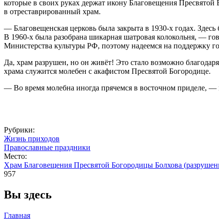
которые в своих руках держат икону Благовещения Пресвятой Б
в отреставрированный храм.
— Благовещенская церковь была закрыта в 1930-х годах. Здесь
В 1960-х была разобрана шикарная шатровая колокольня, — го
Министерства культуры РФ, поэтому надеемся на поддержку го
Да, храм разрушен, но он живёт! Это стало возможно благода
храма служится молебен с акафистом Пресвятой Богородице.
— Во время молебна иногда прячемся в восточном приделе, — 
Рубрики:
Жизнь приходов
Православные праздники
Место:
Храм Благовещения Пресвятой Богородицы Болхова (разруше
957
Вы здесь
Главная