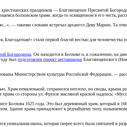
х христианских праздников — Благовещение Пресвятой Богород
щемся болховском храме, когда-то освященном в его честь, расс
ю...», — такими словами встречал архангел Деву Марию. Та ответ
я, Благодатная!» стали первой благой вестью для человечества 
той Богородицы
. Он находится в Болхове и, к сожалению, на д
 году был
подготовлен проект реставрации
Благовещенского (Ник
ованы Министерством культуры Российской Федерации, — расск
ю. Храм немаленький, сохранился неплохо, но своды, крыша ра
е храма со стороны ул. Фрунзе масляной краской надпись: «Мусо
иге Болхова 1625 года. Это был деревянный храм, который в 166
ом. Здание храма принадлежит к редчайшему типу, называемому
ся уникальная икона, которая скорее всего была святыней в ра