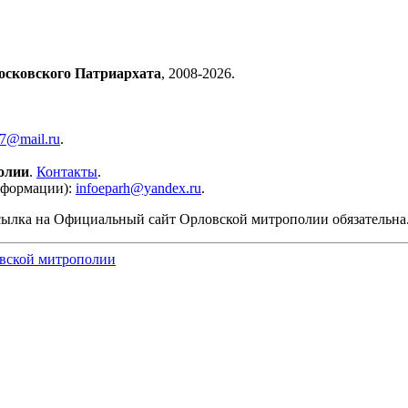
осковского Патриархата
, 2008-2026.
57@mail.ru
.
олии
.
Контакты
.
нформации):
infoeparh@yandex.ru
.
сылка на Официальный сайт Орловской митрополии обязательна
вской митрополии