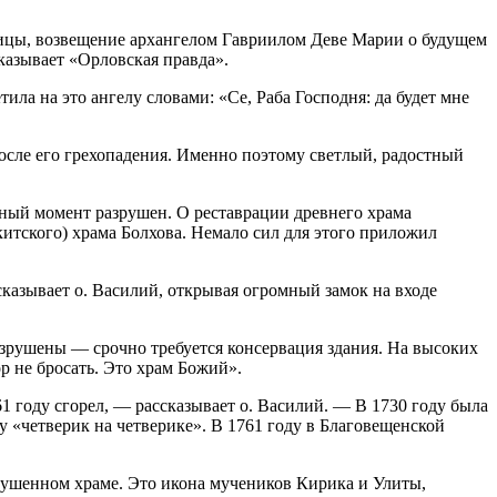
ицы, возвещение архангелом Гавриилом Деве Марии о будущем
казывает «Орловская правда».
ила на это ангелу словами: «Се, Раба Господня: да будет мне
после его грехопадения. Именно поэтому светлый, радостный
анный момент разрушен. О реставрации древнего храма
итского) храма Болхова. Немало сил для этого приложил
азывает о. Василий, открывая огромный замок на входе
зрушены — срочно требуется консервация здания. На высоких
р не бросать. Это храм Божий».
1 году сгорел, — рассказывает о. Василий. — В 1730 году была
 «четверик на четверике». В 1761 году в Благовещенской
зрушенном храме. Это икона мучеников Кирика и Улиты,