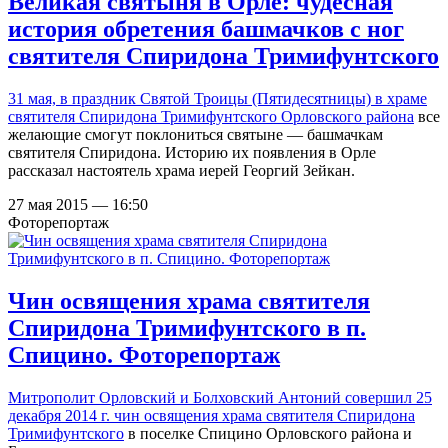
Великая святыня в Орле: чудесная
история обретения башмачков с ног
святителя Спиридона Тримифунтского
31 мая, в праздник Святой Троицы (Пятидесятницы) в
храме
святителя Спиридона Тримифунтского Орловского района
все
желающие смогут поклониться святыне — башмачкам
святителя Спиридона. Историю их появления в Орле
рассказал настоятель храма иерей Георгий Зейкан.
27 мая 2015 — 16:50
Фоторепортаж
Чин освящения храма святителя
Спиридона Тримифунтского в п.
Спицино. Фоторепортаж
Митрополит Орловский и Болховский Антоний
совершил 25
декабря 2014 г. чин освящения храма святителя Спиридона
Тримифунтского
в поселке Спицино Орловского района и