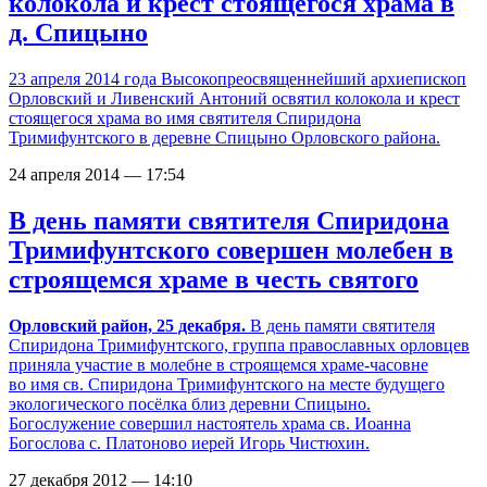
колокола и крест стоящегося храма в
д. Спицыно
23 апреля 2014 года Высокопреосвященнейший архиепископ
Орловский и Ливенский Антоний освятил колокола и крест
стоящегося храма во имя святителя Спиридона
Тримифунтского в деревне Спицыно Орловского района.
24 апреля 2014 — 17:54
В день памяти святителя Спиридона
Тримифунтского совершен молебен в
строящемся храме в честь святого
Орловский район, 25 декабря.
В день памяти святителя
Спиридона Тримифунтского, группа православных орловцев
приняла участие в молебне в строящемся храме-часовне
во имя св. Спиридона Тримифунтского на месте будущего
экологического посёлка близ деревни Спицыно.
Богослужение совершил настоятель храма св. Иоанна
Богослова с. Платоново иерей Игорь Чистюхин.
27 декабря 2012 — 14:10