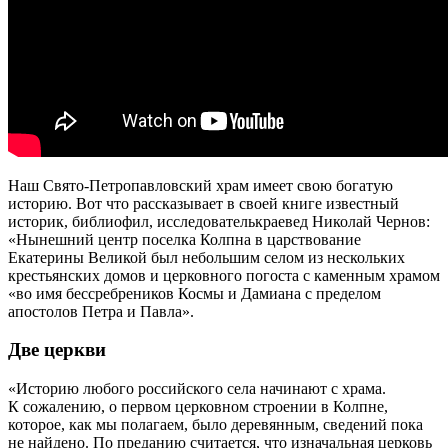
Наш Свято-Петропавловский храм имеет свою богатую
историю. Вот что рассказывает в своей книге известный
историк, библиофил, исследователькраевед Николай Чернов:
«Нынешний центр поселка Колпна в царствование
Екатерины Великой был небольшим селом из нескольких
крестьянских домов и церковного погоста с каменным храмом
«во имя бессребреников Космы и Дамиана с пределом
апостолов Петра и Павла».
Две церкви
«Историю любого российского села начинают с храма.
К сожалению, о первом церковном строении в Колпне,
которое, как мы полагаем, было деревянным, сведений пока
не найдено. По преданию считается, что изначальная церковь