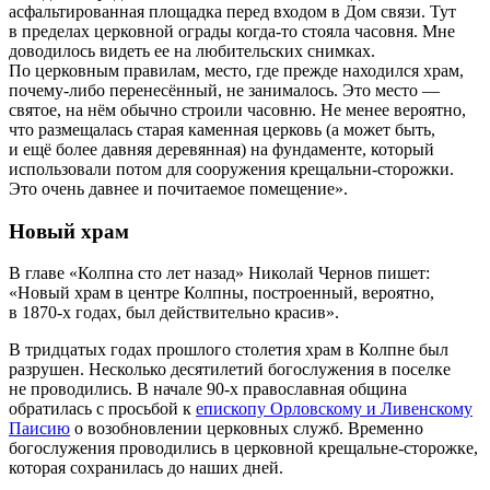
асфальтированная площадка перед входом в Дом связи. Тут
в пределах церковной ограды когда-то стояла часовня. Мне
доводилось видеть ее на любительских снимках.
По церковным правилам, место, где прежде находился храм,
почему-либо перенесённый, не занималось. Это место —
святое, на нём обычно строили часовню. Не менее вероятно,
что размещалась старая каменная церковь (а может быть,
и ещё более давняя деревянная) на фундаменте, который
использовали потом для сооружения крещальни-сторожки.
Это очень давнее и почитаемое помещение».
Новый храм
В главе «Колпна сто лет назад» Николай Чернов пишет:
«Новый храм в центре Колпны, построенный, вероятно,
в
1870-х
годах, был действительно красив».
В тридцатых годах прошлого столетия храм в Колпне был
разрушен. Несколько десятилетий богослужения в поселке
не проводились. В начале
90-х
православная община
обратилась с просьбой к
епископу Орловскому и Ливенскому
Паисию
о возобновлении церковных служб. Временно
богослужения проводились в церковной крещальне-сторожке,
которая сохранилась до наших дней.