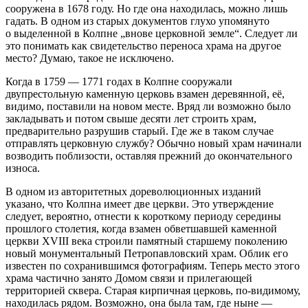
сооружена в 1678 году. Но где она находилась, можно лишь
гадать. В одном из старых документов глухо упомянуто
о выделенной в Колпне „внове церковной земле“. Следует ли
это понимать как свидетельство переноса храма на другое
место? Думаю, такое не исключено.
Когда в 1759 — 1771 годах в Колпне сооружали
двупрестольную каменную церковь взамен деревянной, её,
видимо, поставили на новом месте. Вряд ли возможно было
закладывать и потом свыше десяти лет строить храм,
предварительно разрушив старый. Где же в таком случае
отправлять церковную службу? Обычно новый храм начинали
возводить поблизости, оставляя прежний до окончательного
износа.
В одном из авторитетных дореволюционных изданий
указано, что Колпна имеет две церкви. Это утверждение
следует, вероятно, отнести к короткому периоду середины
прошлого столетия, когда взамен обветшавшей каменной
церкви XVIII века строили памятный старшему поколению
новый монументальный Петропавловский храм. Облик его
известен по сохранившимся фотографиям. Теперь место этого
храма частично занято Домом связи и прилегающей
территорией сквера. Старая кирпичная церковь, по-видимому,
находилась рядом. Возможно, она была там, где ныне —