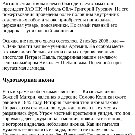
Активным жертвователем и благодетелем храма стал
президент ЗАО НК «Нобель Ойл» Григорий Гуревич. На его
пожертвования проведены более половины внутренних
отделочных работ, а также приобретены паникадила,
церковная утварь, подсвечники. Но самый главный его
подарок — уникальный иконостас.
Освящение нового храма состоялось 2 ноября 2006 года —
в День памяти великомученика Артемия. На особом месте
в храме висит большая икона святых первоверховных
апостолов Петра и Павла, подаренная нашим земляком
генерал-майором Николаем Шебановым. Перед ней горит
неугасимая лампада.
Чудотворная икона
Есть в храме особо чтимая святыня — Казанская икона
Божией Матери, явленная в деревне Сомово Колпнян ского
района в 1845 году. История явления этой иконы такова.
По рассказам старожилов, однажды ночью в тех местах
разразилась буря. Утром местный крестьянин увидел, что под
корнями дерева, куда попала молния, появился источник,
в котором виднелась небольшая иконка. Как ни пытался
мужичок ее выловить из воды, ничего не получалось.
Но когда отслужили молебен Пресвятой Богородице, местный