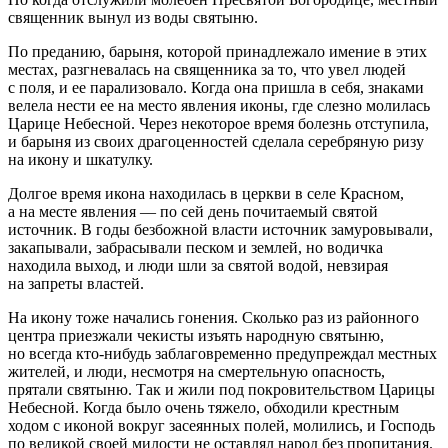
священник вынул из воды святыню.
По преданию, барыня, которой принадлежало имение в этих
местах, разгневалась на священника за то, что увел людей
с поля, и ее парализовало. Когда она пришла в себя, знаками
велела нести ее на место явления иконы, где слезно молилась
Царице Небесной. Через некоторое время болезнь отступила,
и барыня из своих драгоценностей сделала серебряную ризу
на икону и шкатулку.
Долгое время икона находилась в церкви в селе Красном,
а на месте явления — по сей день почитаемый святой
источник. В годы безбожной власти источник замуровывали,
закапывали, забрасывали песком и землей, но водичка
находила выход, и люди шли за святой водой, невзирая
на запреты властей.
На икону тоже начались гонения. Сколько раз из районного
центра приезжали чекисты изъять народную святыню,
но всегда кто-нибудь заблаговременно предупреждал местных
жителей, и люди, несмотря на смертельную опасность,
прятали святыню. Так и жили под покровительством Царицы
Небесной. Когда было очень тяжело, обходили крестным
ходом с иконой вокруг засеянных полей, молились, и Господь
по великой своей милости не оставлял народ без пропитания.