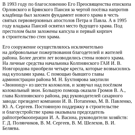
В 1993 году по благословению Его Преосвященства епископа
Орловского и Брянского Паисия за чертой посёлка напротив
кладбища был заложен фундамент нового храма в честь
святых первоверховных апостолов Петра и Павла. А в 1995
году владыка Паисий освятил место будущего храма. Под
престолом были заложены капсула и первый кирпич
в строительство стен храма.
Его сооружение осуществлялось исключительно
на добровольные пожертвования благодетелей и жителей
района. Более десяти лет возводились стены нового храма.
На личные средства начальника Колпнянского ГАИ И. В.
Новгородова приобрели четыре креста, которые возвысились
над куполами храма. С помощью бывшего главы
администрации района М. Н. Бухтиярова закупили
«Звонницу» из шести колоколов, и зазвучал над посёлком
колокольный звон. Большую помощь оказали Громов В. А.,
глава Колпнянского района, ряд руководителей сахарного
завода: президент компании И. В. Потапенко, М. В. Павленко,
Ю. А. Сергеев. Постоянную поддержку в строительстве
и благоустройстве храма оказывала председатель
райпотребкооперации И. А. Васина, руководители хозяйств:
Г. Д. Полянчиков, В. М. Сергеев, В. М. Шелехов, В. И.
Беляева.