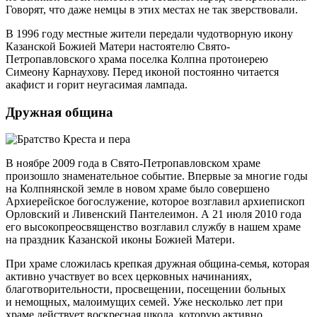
Говорят, что даже немцы в этих местах не так зверствовали.
В 1996 году местные жители передали чудотворную икону
Казанской Божией Матери настоятелю Свято-
Петропавловского храма поселка Колпна протоиерею
Симеону Карнаухову. Перед иконой постоянно читается
акафист и горит неугасимая лампада.
Дружная община
В ноябре 2009 года в Свято-Петропавловском храме
произошло знаменательное событие. Впервые за многие годы
на Колпнянской земле в новом храме было совершено
Архиерейское богослужение, которое возглавил архиепископ
Орловский и Ливенский Пантелеимон. А 21 июля 2010 года
его высокопреосвященство возглавил службу в нашем храме
на праздник Казанской иконы Божией Матери.
При храме сложилась крепкая дружная община-семья, которая
активно участвует во всех церковных начинаниях,
благотворительности, просвещении, посещении больных
и немощных, малоимущих семей. Уже несколько лет при
храме действует воскресная школа, которую активно