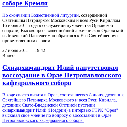
соборе Кремля
По окончании
Божественной литургии
, совершенной
Святейшим Патриархом Московским и всея Руси Кириллом
16 июля 2011 года в сослужении духовенства Орловской
епархии, Высокопреосвященнейший архиепископ Орловский
и Ливенский Пантелеимон обратился к Его Святейшеству с
приветственным словом.
27 июля 2011 — 19:42
Видео
Схиархимандрит Илий напутствовал
воссоздание в Орле Петропавловского
кафедрального собора
В ходе своего визита в Орел, состоявшегося 8 июня, духовник
Святейшего Патриарха Московского и всея Руси Кирилла,
духовник Свято-Введенской Оптиной пустыни
схиархимандрит Илий (Ноздрин) в интервью ГТРК "Орел"
высказал свое мнение по вопросу о воссоздании в Орле
Петропавловского кафедрального собора.