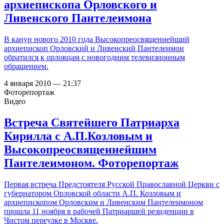
архиепископа Орловского и
Ливенского Пантелеимона
В канун нового 2010 года Высокопреосвященнейший
архиепископ Орловский и Ливенский Пантелеимон
обратился к орловцам с новогодним телевизионным
обращением.
4 января 2010 — 21:37
Фоторепортаж
Видео
Встреча Святейшего Патриарха
Кирилла с А.П.Козловым и
Высокопреосвященнейшим
Пантелеимоном. Фоторепортаж
Первая встреча Предстоятеля Русской Православной Церкви с
губернатором Орловской области А.П. Козловым и
архиепископом Орловским и Ливенским Пантелеимоном
прошла 11 ноября в рабочей Патриаршей резиденции в
Чистом переулке в Москве.