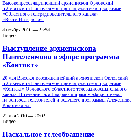
Высокопреосвященнейший архиепископ Орловский
и Ливенский Пантелеимон принял участие в программе
«Областного телерадиовещательного канала»
«Вести.Интервью».
4 ноября 2010 — 23:54
Видео
Выступление архиепископа
Пантелеимона в эфире программы
«Контакт»
20 мая Высокопреосвященнейший архиепископ Орловский
и Ливенский Пантелеимон принял участие в программе
«Контакт» Орловского областного телерадиовещательного
канала. В течение часа Владыка в прямом эфире отвечал
на вопросы телезрителей и ведущего программы Александра
Короткевича.
21 мая 2010 — 20:02
Видео
Пасхальное телеобращение