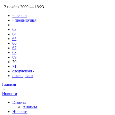
12 ноября 2009 — 18:23
« первая
Страницы
‹ предыдущая
…
63
64
65
66
67
68
69
70
71
следующая ›
последняя »
Главная
→
Вы здесь
Новости
Главная
Анонсы
Новости