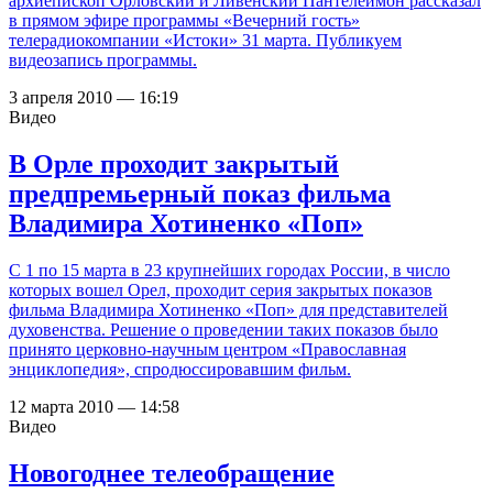
архиепископ Орловский и Ливенский Пантелеимон рассказал
в прямом эфире программы «Вечерний гость»
телерадиокомпании «Истоки» 31 марта. Публикуем
видеозапись программы.
3 апреля 2010 — 16:19
Видео
В Орле проходит закрытый
предпремьерный показ фильма
Владимира Хотиненко «Поп»
C 1 по 15 марта в 23 крупнейших городах России, в число
которых вошел Орел, проходит серия закрытых показов
фильма Владимира Хотиненко «Поп» для представителей
духовенства. Решение о проведении таких показов было
принято церковно-научным центром «Православная
энциклопедия», спродюссировавшим фильм.
12 марта 2010 — 14:58
Видео
Новогоднее телеобращение