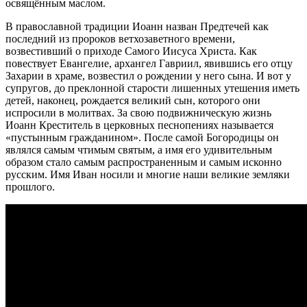
освящённым маслом.
В православной традиции Иоанн назван Предтечей как
последний из пророков ветхозаветного времени,
возвестивший о приходе Самого Иисуса Христа. Как
повествует Евангелие, архангел Гавриил, явившись его отцу
Захарии в храме, возвестил о рождении у него сына. И вот у
супругов, до преклонной старости лишенных утешения иметь
детей, наконец, рождается великий сын, которого они
испросили в молитвах. За свою подвижническую жизнь
Иоанн Креститель в церковных песнопениях называется
«пустынным гражданином». После самой Богородицы он
являлся самым чтимым святым, а имя его удивительным
образом стало самым распространенным и самым исконно
русским. Имя Иван носили и многие наши великие земляки
прошлого.