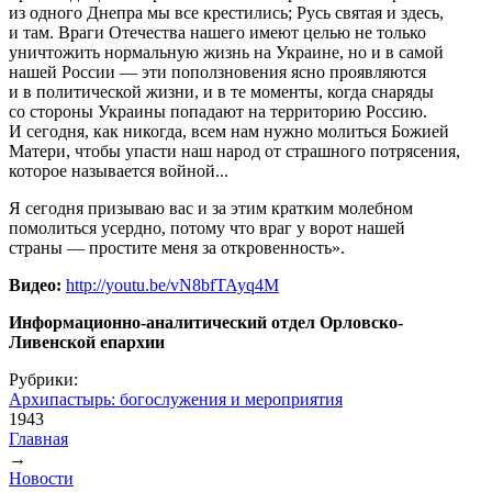
из одного Днепра мы все крестились; Русь святая и здесь,
и там. Враги Отечества нашего имеют целью не только
уничтожить нормальную жизнь на Украине, но и в самой
нашей России — эти поползновения ясно проявляются
и в политической жизни, и в те моменты, когда снаряды
со стороны Украины попадают на территорию Россию.
И сегодня, как никогда, всем нам нужно молиться Божией
Матери, чтобы упасти наш народ от страшного потрясения,
которое называется войной...
Я сегодня призываю вас и за этим кратким молебном
помолиться усердно, потому что враг у ворот нашей
страны — простите меня за откровенность».
Видео:
http://youtu.be/vN8bfTAyq4M
Информационно-аналитический отдел Орловско-
Ливенской епархии
Рубрики:
Архипастырь: богослужения и мероприятия
1943
Главная
→
Вы здесь
Новости