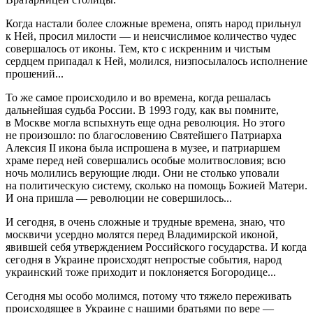
Когда настали более сложные времена, опять народ прильнул
к Ней, просил милости — и неисчислимое количество чудес
совершалось от иконы. Тем, кто с искренним и чистым
сердцем припадал к Ней, молился, низпосылалось исполнение
прошений...
То же самое происходило и во времена, когда решалась
дальнейшая судьба России. В 1993 году, как вы помните,
в Москве могла вспыхнуть еще одна революция. Но этого
не произошло: по благословению Святейшего Патриарха
Алексия II икона была испрошена в музее, и патриаршем
храме перед ней совершались особые молитвословия; всю
ночь молились верующие люди. Они не столько уповали
на политическую систему, сколько на помощь Божией Матери.
И она пришла — революции не совершилось...
И сегодня, в очень сложные и трудные времена, знаю, что
москвичи усердно молятся перед Владимирской иконой,
явившей себя утверждением Российского государства. И когда
сегодня в Украине происходят непростые события, народ
украинский тоже приходит и поклоняется Богородице...
Сегодня мы особо молимся, потому что тяжело переживать
происходящее в Украине с нашими братьями по вере —