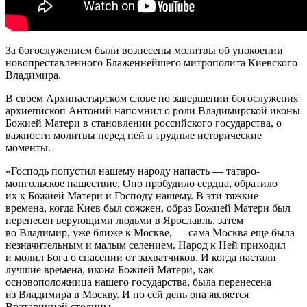
За богослужением были вознесены молитвы об упокоении
новопреставленного Блаженнейшего митрополита Киевского
Владимира.
В своем Архипастырском слове по завершении богослужения
архиепископ Антоний напомнил о роли Владимирской иконы
Божией Матери в становлении российского государства, о
важности молитвы перед ней в трудные исторические
моменты.
«Господь попустил нашему народу напасть — татаро-
монгольское нашествие. Оно пробудило сердца, обратило
их к Божией Матери и Господу нашему. В эти тяжкие
времена, когда Киев был сожжен, образ Божией Матери был
перенесен верующими людьми в Ярославль, затем
во Владимир, уже ближе к Москве, — сама Москва еще была
незначительным и малым селением. Народ к Ней приходил
и молил Бога о спасении от захватчиков. И когда настали
лучшие времена, икона Божией Матери, как
основоположница нашего государства, была перенесена
из Владимира в Москву. И по сей день она является
Вратарницей столицы.