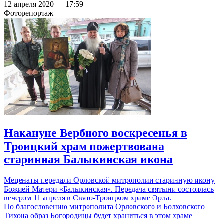
12 апреля 2020 — 17:59
Фоторепортаж
Накануне Вербного воскресенья в
Троицкий храм пожертвована
старинная Балыкинская икона
Меценаты передали Орловской митрополии старинную икону
Божией Матери «Балыкинская». Передача святыни состоялась
вечером 11 апреля в Свято-Троицком храме Орла.
По благословению митрополита Орловского и Болховского
Тихона образ Богородицы будет храниться в этом храме