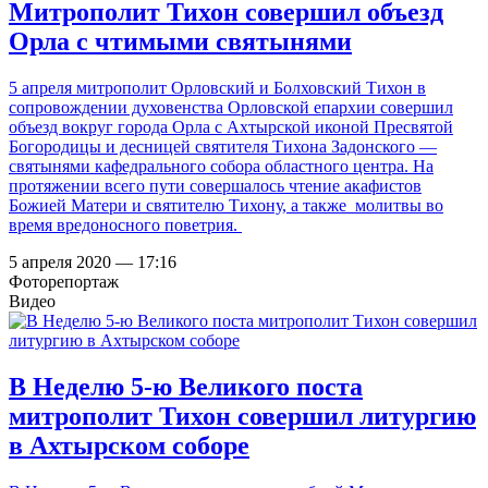
Митрополит Тихон совершил объезд
Орла с чтимыми святынями
5 апреля митрополит Орловский и Болховский Тихон в
сопровождении духовенства Орловской епархии совершил
объезд вокруг города Орла с Ахтырской иконой Пресвятой
Богородицы и десницей святителя Тихона Задонского —
святынями кафедрального собора областного центра. На
протяжении всего пути совершалось чтение акафистов
Божией Матери и святителю Тихону, а также молитвы во
время вредоносного поветрия.
5 апреля 2020 — 17:16
Фоторепортаж
Видео
В Неделю 5-ю Великого поста
митрополит Тихон совершил литургию
в Ахтырском соборе