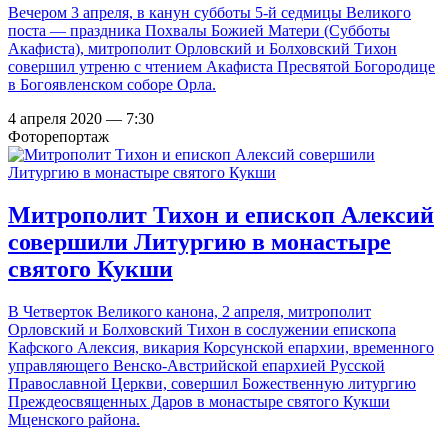
Вечером 3 апреля, в канун субботы 5-й седмицы Великого
поста — праздника Похвалы Божией Матери (Субботы
Акафиста), митрополит Орловский и Болховский Тихон
совершил утреню с чтением Акафиста Пресвятой Богородице
в Богоявленском соборе Орла.
4 апреля 2020 — 7:30
Фоторепортаж
Митрополит Тихон и епископ Алексий
совершили Литургию в монастыре
святого Кукши
В Четверток Великого канона, 2 апреля, митрополит
Орловский и Болховский Тихон в сослужении епископа
Кафского Алексия, викария Корсунской епархии, временного
управляющего Венско-Австрийской епархией Русской
Православной Церкви, совершил Божественную литургию
Преждеосвященных Даров в монастыре святого Кукши
Мценского района.