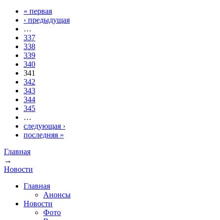
« первая
Страницы
‹ предыдущая
…
337
338
339
340
341
342
343
344
345
…
следующая ›
последняя »
Главная
→
Вы здесь
Новости
Главная
Анонсы
Новости
Фото