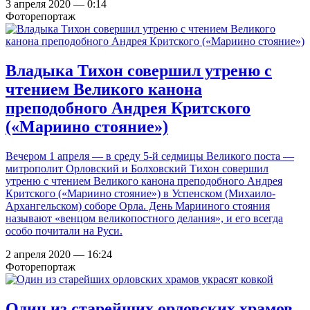
3 апреля 2020 — 0:14
Фоторепортаж
Владыка Тихон совершил утреню с
чтением Великого канона
преподобного Андрея Критского
(«Мариино стояние»)
Вечером 1 апреля — в среду 5-й седмицы Великого поста —
митрополит Орловский и Болховский Тихон совершил
утреню с чтением Великого канона преподобного Андрея
Критского («Мариино стояние») в Успенском (Михаило-
Архангельском) соборе Орла. День Марииного стояния
называют «венцом великопостного делания», и его всегда
особо почитали на Руси.
2 апреля 2020 — 16:24
Фоторепортаж
Один из старейших орловских храмов