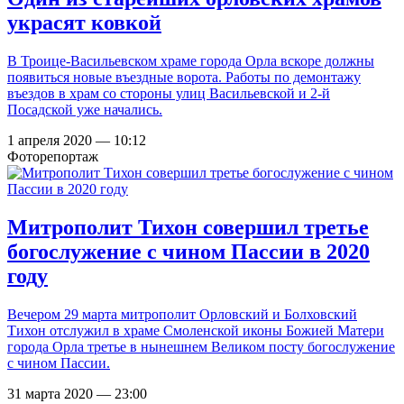
украсят ковкой
В Троице-Васильевском храме города Орла вскоре должны
появиться новые въездные ворота. Работы по демонтажу
въездов в храм со стороны улиц Васильевской и 2-й
Посадской уже начались.
1 апреля 2020 — 10:12
Фоторепортаж
Митрополит Тихон совершил третье
богослужение с чином Пассии в 2020
году
Вечером 29 марта митрополит Орловский и Болховский
Тихон отслужил в храме Смоленской иконы Божией Матери
города Орла третье в нынешнем Великом посту богослужение
с чином Пассии.
31 марта 2020 — 23:00