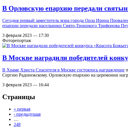
В Орловскую епархию передали святыню
Сегодня первый заместитель мэра города Орла Ирина Провале
епархии передали насельники Свято-Троицкого Трифонова Пече
3 февраля 2023 — 17:30
Фоторепортаж
В Москве наградили победителей конку
В Храме Христа Спасителя в Москве
состоялось награждение
п
Сергию Радонежскому. Орловскую епархию на церемонии награ
3 февраля 2023 — 16:44
Страницы
« первая
‹ предыдущая
…
248