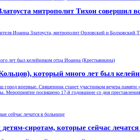
Златоуста митрополит Тихон совершил в
ятителя Иоанна Златоуста, митрополит Орловский и Болховский
ольцов), который много лет был келей
ш город впервые. Священник станет участником вечера памяти 
уры. Мероприятие посвящено 17-й годовщине со дня преставления
 детям-сиротам, которые сейчас лечатся