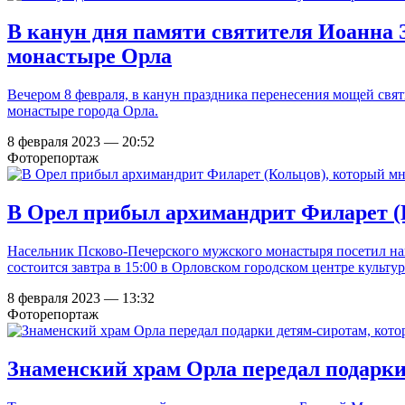
В канун дня памяти святителя Иоанна 
монастыре Орла
Вечером 8 февраля, в канун праздника перенесения мощей св
монастыре города Орла.
8 февраля 2023 — 20:52
Фоторепортаж
В Орел прибыл архимандрит Филарет (К
Насельник Псково-Печерского мужского монастыря посетил на
состоится завтра в 15:00 в Орловском городском центре культ
8 февраля 2023 — 13:32
Фоторепортаж
Знаменский храм Орла передал подарки