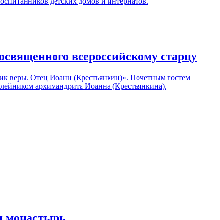
оспитанников детских домов и интернатов.
посвященного всероссийскому старцу
дник веры. Отец Иоанн (Крестьянкин)». Почетным гостем
елейником архимандрита Иоанна (Крестьянкина).
н монастырь