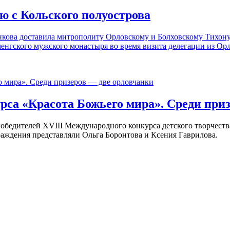
 с Кольского полуострова
нкова доставила митрополиту Орловскому и Болховскому Тихону
нгского мужского монастыря во время визита делегации из Орла
рса «Красота Божьего мира». Среди при
обедителей XVIII Международного конкурса детского творчеств
ждения представляли Ольга Боронтова и Ксения Гаврилова.