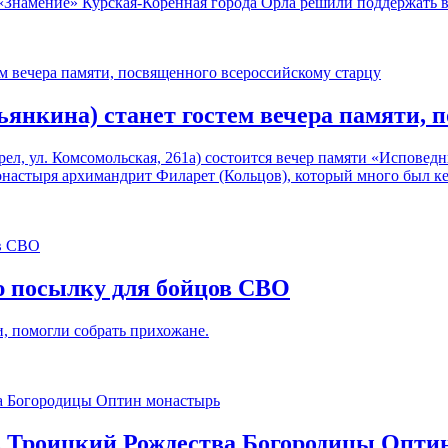
Знамение» Курская-Коренная города Орла решили поддержать в
янкина) станет гостем вечера памяти, 
Орел, ул. Комсомольская, 261а) состоится вечер памяти «Испове
онастыря архимандрит Филарет (Кольцов), который много был к
ю посылку для бойцов СВО
и, помогли собрать прихожане.
ь Троицкий Рождества Богородицы Опти