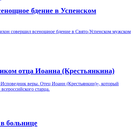
сенощное бдение в Успенском
 Тихон совершил всенощное бдение в Свято-Успенском мужском
ником отца Иоанна (Крестьянкина)
«Исповедник веры. Отец Иоанн (Крестьянкин)», который
 всероссийского старца.
 в больнице