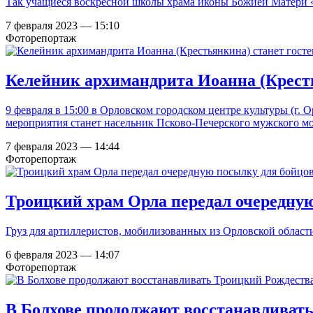
Так учащиеся воскресной школы храма иконы Божией Матери «
7 февраля 2023 — 15:10
Фоторепортаж
Келейник архимандрита Иоанна (Кресть
9 февраля в 15:00 в Орловском городском центре культуры (г. 
мероприятия станет насельник Псково-Печерского мужского м
7 февраля 2023 — 14:44
Фоторепортаж
Троицкий храм Орла передал очередну
Груз для артиллеристов, мобилизованных из Орловской област
6 февраля 2023 — 14:07
Фоторепортаж
В Болхове продолжают восстанавливат