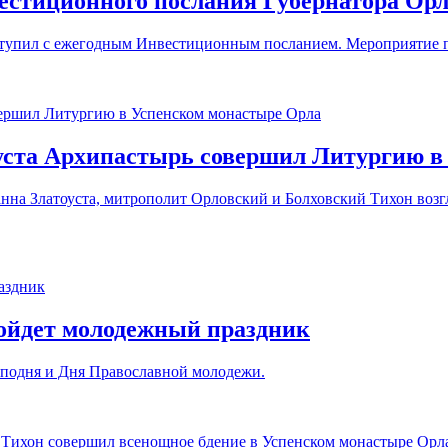
естиционного послания Губернатора Орл
ступил с ежегодным Инвестиционным посланием. Мероприятие 
оуста Архипастырь совершил Литургию в
оанна Златоуста, митрополит Орловский и Болховский Тихон во
ройдет молодежный праздник
сподня и Дня Православной молодежи.