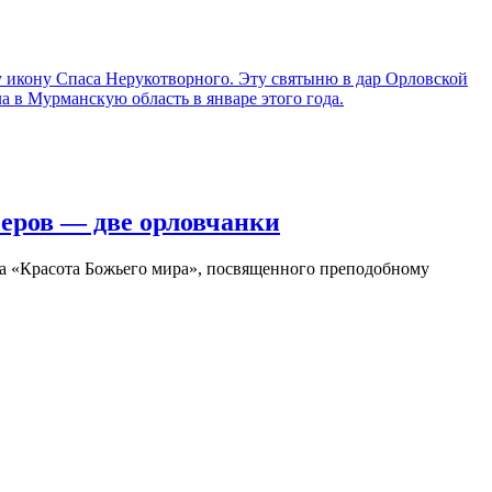
 икону Спаса Нерукотворного. Эту святыню в дар Орловской
 в Мурманскую область в январе этого года.
зеров — две орловчанки
а «Красота Божьего мира», посвященного преподобному