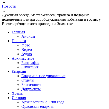
→
Вы здесь
Новости
→
Духовная беседа, мастер-классы, трапеза и подарки:
подопечные центра соцобслуживания побывали в гостях у
Всехскорбященского прихода на Знаменке
Главная
Анонсы
Новости
Фото
Видео
Аудио
Архипастырь
Биография
Служения
Епархия
Епархиальное управление
Отделы
Благочиния
Документы
Храмы
История
Архипастыри с 1788 года
Орловская епархия