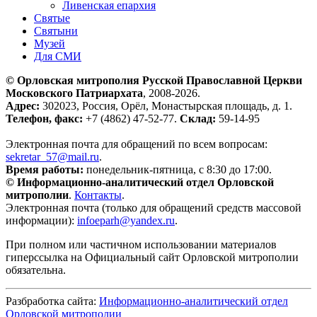
Ливенская епархия
Святые
Святыни
Музей
Для СМИ
© Орловская митрополия Русской Православной Церкви
Московского Патриархата
, 2008-2026.
Адрес:
302023, Россия, Орёл, Монастырская площадь, д. 1.
Телефон, факс:
+7 (4862) 47-52-77.
Склад:
59-14-95
Электронная почта для обращений по всем вопросам:
sekretar_57@mail.ru
.
Время работы:
понедельник-пятница, с 8:30 до 17:00.
© Информационно-аналитический отдел Орловской
митрополии
.
Контакты
.
Электронная почта (только для обращений средств массовой
информации):
infoeparh@yandex.ru
.
При полном или частичном использовании материалов
гиперссылка на Официальный сайт Орловской митрополии
обязательна.
Разбработка сайта:
Информационно-аналитический отдел
Орловской митрополии