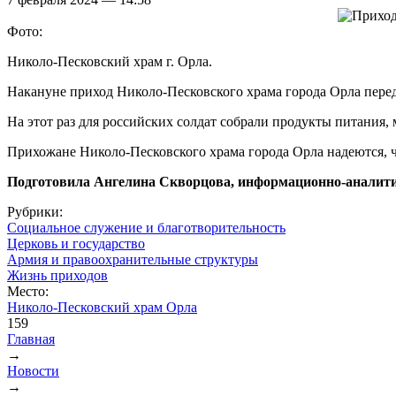
Фото:
Николо-Песковский храм г. Орла.
Накануне приход Николо-Песковского храма города Орла пере
На этот раз для российских солдат собрали продукты питания,
Прихожане Николо-Песковского храма города Орла надеются, ч
Подготовила Ангелина Скворцова, информационно-аналити
Рубрики:
Социальное служение и благотворительность
Церковь и государство
Армия и правоохранительные структуры
Жизнь приходов
Место:
Николо-Песковский храм Орла
159
Главная
→
Вы здесь
Новости
→