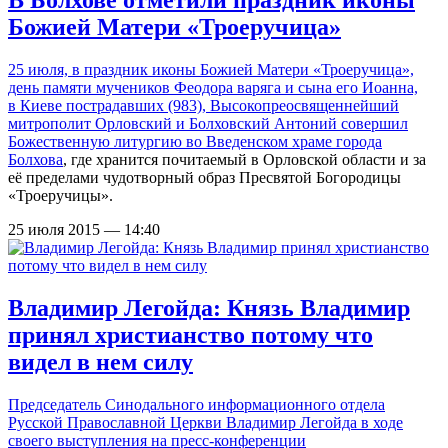
Божией Матери «Троеручица»
25 июля, в праздник иконы Божией Матери «Троеручица»,
день памяти мучеников Феодора варяга и сына его Иоанна,
в Киеве пострадавших (983), Высокопреосвященнейший
митрополит Орловский и Болховский Антоний совершил
Божественную литургию во
Введенском храме города
Болхова
, где хранится почитаемый в Орловской области и за
её пределами чудотворный образ Пресвятой Богородицы
«Троеручицы».
25 июля 2015 — 14:40
Владимир Легойда: Князь Владимир
принял христианство потому что
видел в нем силу
Председатель Синодального информационного отдела
Русской Православной Церкви Владимир Легойда в ходе
своего выступления на пресс-конференции