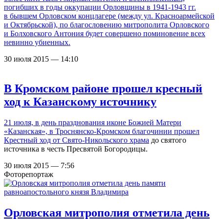
погибших в годы оккупации Орловщины в 1941-1943 гг.
в бывшем Орловском концлагере (между ул. Красноармейской
и Октябрьской), по благословению митрополита Орловского
и Болховского Антония будет совершено поминовение всех
невинно убиенных.
30 июля 2015 — 14:10
В Кромском районе прошел кресный
ход к Казанскому источнику
21 июля, в день празднования иконе Божией Матери
«Казанская», в Троснянско-Кромском благочинии прошел
Крестный ход от
Свято-Никольского храма
до святого
источника в честь Пресвятой Богородицы.
30 июля 2015 — 7:56
Фоторепортаж
Орловская митрополия отметила день