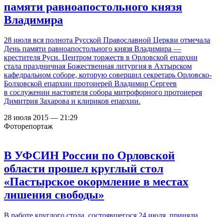
памяти равноапостольного князя
Владимира
28 июля вся полнота Русской Православной Церкви отмечала
День памяти равноапостольного князя Владимира —
крестителя Руси. Центром торжеств в Орловской епархии
стала праздничная Божественная литургия в Ахтырском
кафедральном соборе, которую совершил секретарь Орловско-
Болховской епархии протоиерей Владимир Сергеев
в сослужении настоятеля собора митрофорного протоиерея
Димитрия Захарова и клириков епархии.
28 июля 2015 — 21:29
Фоторепортаж
В УФСИН России по Орловской
области прошел круглый стол
«Пастырское окормление в местах
лишения свободы»
В работе круглого стола, состоявшегося 24 июля, приняли