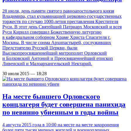
28 июля, день памяти святого равноапостольного князя
Владимира, стал кульминацией церковно-государственных
торжеств по случаю 1000-летия преставления Крестителя
Руси. В этот день Святейший Патриарх Московский и всея
Руси Кирилл совершил Божественную литургию
в кафедральном соборном Храме Христа Спасителя г.
Москвы. В числе сонма Архипастырей, сослуживших
Предстоятелю Русской Церкви, были
Высокопреосвященнейший митрополит Орловский
и Болховский Антоний и Преосвященнейший епископ
Ливенский и Малоархангельский Нектарий.
30 июля 2015 — 18:28
На месте бывшего Орловского
концлагеря будет совершена панихида
по невинно убиенным в годы войны
4 августа 2015 года в 10:00 на месте на месте захоронения
более пяти тысяч мирных жителей и военнопленных,