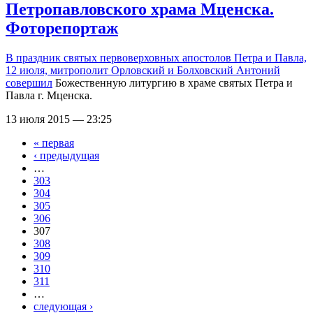
Петропавловского храма Мценска.
Фоторепортаж
В праздник святых первоверховных апостолов Петра и Павла,
12 июля, митрополит Орловский и Болховский Антоний
совершил
Божественную литургию в храме святых Петра и
Павла г. Мценска.
13 июля 2015 — 23:25
« первая
Страницы
‹ предыдущая
…
303
304
305
306
307
308
309
310
311
…
следующая ›