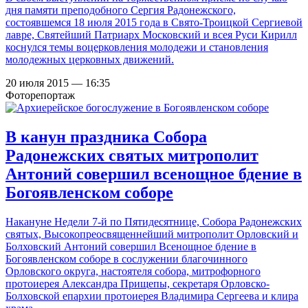
дня памяти преподобного Сергия Радонежского,
состоявшемся 18 июля 2015 года в Свято-Троицкой Сергиевой
лавре, Святейший Патриарх Московский и всея Руси Кирилл
коснулся темы воцерковления молодежи и становления
молодежных церковных движений.
20 июля 2015 — 16:35
Фоторепортаж
В канун праздника Собора
Радонежских святых митрополит
Антоний совершил всенощное бдение в
Богоявленском соборе
Накануне Недели 7-й по Пятидесятнице, Собора Радонежских
святых, Высокопреосвященнейший митрополит Орловский и
Болховский Антоний совершил Всенощное бдение в
Богоявленском соборе в сослужении благочинного
Орловского округа, настоятеля собора, митрофорного
протоиерея Александра Прищепы, секретаря Орловско-
Болховской епархии протоиерея Владимира Сергеева и клира