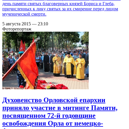
день памяти святых благоверных князей Бориса и Глеба,
причисленных к лику святых за их смирение перед лицом
мученической смерти.
5 августа 2015 — 23:10
Фоторепортаж
Духовенство Орловской епархии
приняло участие в митинге Памяти,
посвященном 72-й годовщине
освобождения Орла от немецко-