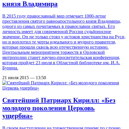
князя Владимира
В 2015 году православный мир отмечает 1000-летие
преставления святого равноапостольного князя Владимира,
одного из самых почитаемых в православии святых. Его
личность имеет для современной России судьбоносное
значение. Он не только стоял у истоков христианства на Руси,
но и воплотил те черты идеального и мудрого правителя,
которые прошли сквозь всю отечественную историю.
Центральным мероприятием торжеств в Орловской
митрополии станет научно-просветительская конференция,
которая пройдет 23 июля в Областной библиотеке им. И.А.
Бунина.
21 июля 2015 — 13:50
Святейший Патриарх Кирилл: «Без
молодого поколения Церковь
ущербна»
В своем выступлении на торжественном приеме по случаю