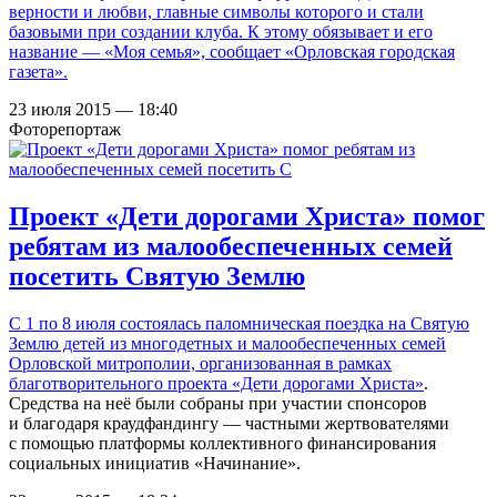
верности и любви, главные символы которого и стали
базовыми при создании клуба. К этому обязывает и его
название — «Моя семья», сообщает «Орловская городская
газета».
23 июля 2015 — 18:40
Фоторепортаж
Проект «Дети дорогами Христа» помог
ребятам из малообеспеченных семей
посетить Святую Землю
С 1 по 8 июля состоялась паломническая поездка на Святую
Землю детей из многодетных и малообеспеченных семей
Орловской митрополии, организованная в рамках
благотворительного проекта «Дети дорогами Христа»
.
Средства на неё были собраны при участии спонсоров
и благодаря краудфандингу — частными жертвователями
с помощью платформы коллективного финансирования
социальных инициатив «Начинание».