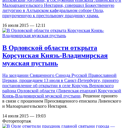
Болховский Антоний, в сослужении епископа Ливенского и
Малоархангельского Нектария, совершил Божественную
литургию в Ахтырском кафедральном соборе Орла,
приуроченную к престольному празднику храма.
16 июля 2015 — 12:11
В Орловской области открыта
Корсунская Князь-Владимирская
мужская пустынь
На заседании Священного Синода Русской Православной
Церкви, прошедшем 13 июля в Санкт-Петербурге, принято
постановление об открытии в селе Корсунь Верховского
района Орловской области (Ливенская епархия)
Корсунской
Князь-Владимирской мужской пустыни
. Решение принято
в связи с прошением Преосвященного епископа Ливенского
и Малоархангельского Нектария.
14 июля 2015 — 19:03
Фоторепортаж