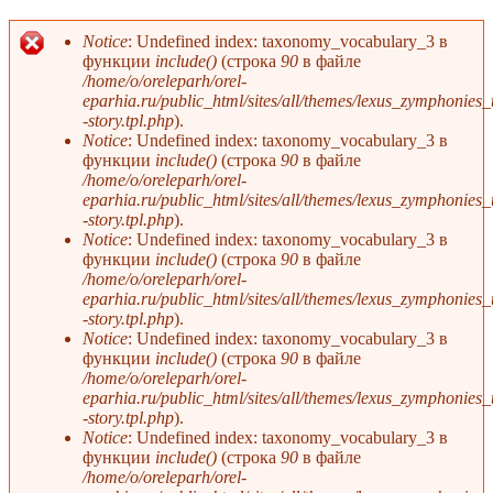
Notice
: Undefined index: taxonomy_vocabulary_3 в
функции
include()
(строка
90
в файле
Сообщение об ошибке
/home/o/oreleparh/orel-
eparhia.ru/public_html/sites/all/themes/lexus_zymphonies
-story.tpl.php
).
Notice
: Undefined index: taxonomy_vocabulary_3 в
функции
include()
(строка
90
в файле
/home/o/oreleparh/orel-
eparhia.ru/public_html/sites/all/themes/lexus_zymphonies
-story.tpl.php
).
Notice
: Undefined index: taxonomy_vocabulary_3 в
функции
include()
(строка
90
в файле
/home/o/oreleparh/orel-
eparhia.ru/public_html/sites/all/themes/lexus_zymphonies
-story.tpl.php
).
Notice
: Undefined index: taxonomy_vocabulary_3 в
функции
include()
(строка
90
в файле
/home/o/oreleparh/orel-
eparhia.ru/public_html/sites/all/themes/lexus_zymphonies
-story.tpl.php
).
Notice
: Undefined index: taxonomy_vocabulary_3 в
функции
include()
(строка
90
в файле
/home/o/oreleparh/orel-