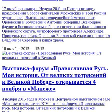
17 октября, накануне Недели 20-й по Пятидесятнице ,
празднования Собора святителей Московских и всея России
чудотворцев, Высокопреосвященнейший митрополит
Орловский и Болховский Антоний совершил Всенощное
бдение в Богоявленском соборе в сослужении благочинного
Орловского округа, митрофорного протоиерея Александра
Прищепы, секретаря Орловско-Болховской епархии протоирея
Владимира Сергеева и клира храма.
18 октября 2015 — 15:15
Выставка-форум «Православная Русь.
Моя история. От великих потрясений
к Великой Победе» открывается 4
ноября в «Манеже»
4 ноября 2015 года в Москве в Центральном выставочном зале
«Манеж» открывается XIV выставка-форум «Православная
Русь. Моя история. От великих потрясений к Великой