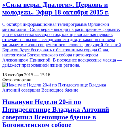
«Сила веры. Диалоги». Церковь и
молодежь. Эфир 18 октября 2015 г.
С октября информационная телепрограмма Орловской
митрополии «Сила веры» выходит в расширенном формате:
три воскресенья месяца о том, как православная церковь
отвечает на вызовы сегодняшнего дня, и какое место вера
занимает в жизни современного человека, ведущий Евгений
Борисов будет беседовать с благочинным города Орла,
настоятелем Богоявленского собора протоиереем
Александром Прищепой. В последнее воскресенье месяца —
дайджест православной жизни региона.
18 октября 2015 — 15:16
Фоторепортаж
Накануне Недели 20-й по
Пятидесятнице Владыка Антоний
совершил Всенощное бдение в
Богоявленском соборе