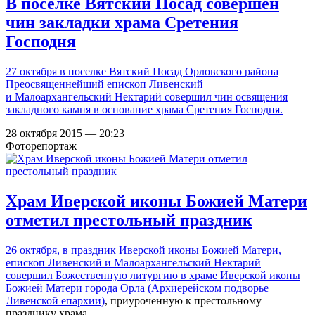
В поселке Вятский Посад совершен
чин закладки храма Сретения
Господня
27 октября в поселке Вятский Посад Орловского района
Преосвященнейший епископ Ливенский
и Малоархангельский Нектарий совершил чин освящения
закладного камня в основание храма Сретения Господня.
28 октября 2015 — 20:23
Фоторепортаж
Храм Иверской иконы Божией Матери
отметил престольный праздник
26 октября, в праздник Иверской иконы Божией Матери,
епископ Ливенский и Малоархангельский Нектарий
совершил Божественную литургию в
храме Иверской иконы
Божией Матери города Орла (Архиерейском подворье
Ливенской епархии)
, приуроченную к престольному
празднику храма.