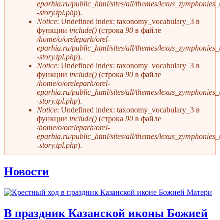
eparhia.ru/public_html/sites/all/themes/lexus_zymphonies
-story.tpl.php
).
Notice
: Undefined index: taxonomy_vocabulary_3 в
функции
include()
(строка
90
в файле
/home/o/oreleparh/orel-
eparhia.ru/public_html/sites/all/themes/lexus_zymphonies
-story.tpl.php
).
Notice
: Undefined index: taxonomy_vocabulary_3 в
функции
include()
(строка
90
в файле
/home/o/oreleparh/orel-
eparhia.ru/public_html/sites/all/themes/lexus_zymphonies
-story.tpl.php
).
Notice
: Undefined index: taxonomy_vocabulary_3 в
функции
include()
(строка
90
в файле
/home/o/oreleparh/orel-
eparhia.ru/public_html/sites/all/themes/lexus_zymphonies
-story.tpl.php
).
Новости
В праздник Казанской иконы Божией