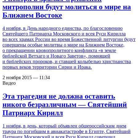
митрополии будут молиться о мире на
Ближнем Востоке
4 ноября, в День народного единства, по благословению
Святейшего Патриарха Московского и всея Руси Кирилла
во всех храмах России во время Божественной литургии будут
совершены особые молитвы о мире на Ближнем Востоке,
о прекращении кровопролитного конфликта «в земле
библейской Ветхаго и Новаго Заветов», помнящей
и библейских пророков, и ставшей колыбелью христианства
первых веков территории Сирии и Ирака.
2 ноября 2015 — 11:34
Видео
Эта трагедия не должна оставить
никого безразличным — Святейший
Патриарх Кирилл
1 ноября, в день, который объявлен общероссийским днем
траура по погибшим в авиакатастрофе в Египте, Святейший
Патриарх Московский и всея Руси Кирилл совершил