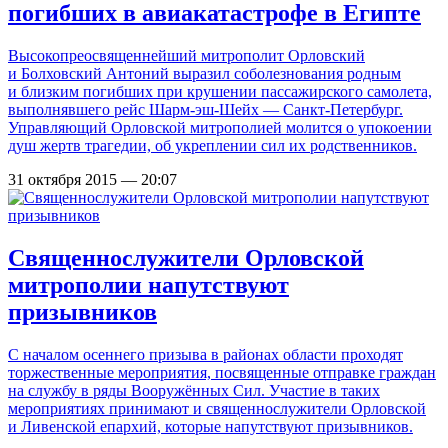
погибших в авиакатастрофе в Египте
Высокопреосвященнейший митрополит Орловский
и Болховский Антоний выразил соболезнования родным
и близким погибших при крушении пассажирского самолета,
выполнявшего рейс Шарм-эш-Шейх — Санкт-Петербург.
Управляющий Орловской митрополией молится о упокоении
душ жертв трагедии, об укреплении сил их родственников.
31 октября 2015 — 20:07
Священнослужители Орловской
митрополии напутствуют
призывников
С началом осеннего призыва в районах области проходят
торжественные мероприятия, посвященные отправке граждан
на службу в ряды Вооружённых Сил. Участие в таких
мероприятиях принимают и священнослужители Орловской
и Ливенской епархий, которые напутствуют призывников.