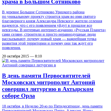
храма в Большом Сотниково
В деревне Большое Сотниково Урицкого района
по уникальному проекту строится храм во имя святого
благоверного князя Александра Невского; жители селения
надеются, что с его появлением уйдут в прошлое все
невзгоды. В интервью интернет-изданию «Русская Планета»
сами селяне, строители и просто неравнодушные люди
рассказывают, почему новый храм — важнейшая точка
развития этой территории и почему они так ждут его
появления.
20 октября 2015 — 8:10
В день памяти Первосвятителей
Московских митрополит Антоний
совершил литургию в Ахтырском
соборе Орла
18 октября, в Неделю 20-ю по Пятидесятнице, день памяти
Первосвятителей Московских Петра, Алексия, Ионы,