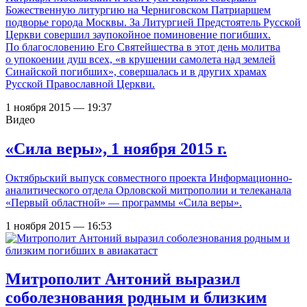
Божественную литургию на Черниговском Патриаршем
подворье города Москвы. За Литургией Предстоятель Русской
Церкви совершил заупокойное поминовение погибших.
По благословению Его Святейшества в этот день молитва
о упокоении душ всех, «в крушении самолета над землей
Синайской погибших», совершалась и в других храмах
Русской Православной Церкви.
1 ноября 2015 — 19:37
Видео
«Сила веры», 1 ноября 2015 г.
Октябрьский выпуск совместного проекта Информационно-
аналитического отдела Орловской митрополии и телеканала
«Первый областной» — программы «Сила веры».
1 ноября 2015 — 16:53
Митрополит Антоний выразил
соболезнования родным и близким