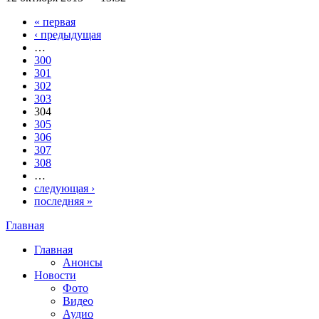
« первая
Страницы
‹ предыдущая
…
300
301
302
303
304
305
306
307
308
…
следующая ›
последняя »
Главная
Вы здесь
Главная
Анонсы
Новости
Фото
Видео
Аудио