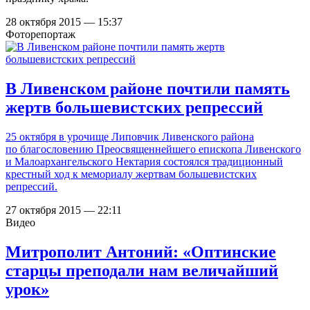
28 октября 2015 — 15:37
Фоторепортаж
В Ливенском районе почтили память
жертв большевистских репрессий
25 октября в урочище Липовчик Ливенского района
по благословению Преосвященнейшего епископа Ливенского
и Малоархангельского Нектария состоялся традиционный
крестный ход к мемориалу жертвам большевистских
репрессий.
27 октября 2015 — 22:11
Видео
Митрополит Антоний: «Оптинские
старцы преподали нам величайший
урок»