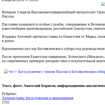
Вечером 3 апреля Высокопреосвященнейший митрополит Орлов
Пассии.
Пассиями называются особые службы, совершаемые в Великом п
известнейшим проповедником, российским Златоустом, святит
Владыка Антоний прочитал главы из Евангелия от Марка, пос
в руках.
Вдохновенно пел хор Богоявленского собора под руководством
После прочтения Евангелия священник, Успенского (Михаило-
на современных примерах раскрыв смысл искупительной жертв
Текст, фото: Анатолий Борисов, информационно-аналитиче
Рубрики:
Архипастырь: богослужения и мероприятия
1332