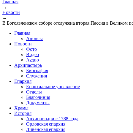
Главная
→
Вы здесь
Новости
→
В Богоявленском соборе отслужена вторая Пассия в Великом п
Главная
Анонсы
Новости
Фото
Видео
Аудио
Архипастырь
Биография
Служения
Епархия
Епархиальное управление
Отделы
Благочиния
Документы
Храмы
История
Архипастыри с 1788 года
Орловская епархия
Ливенская епархия