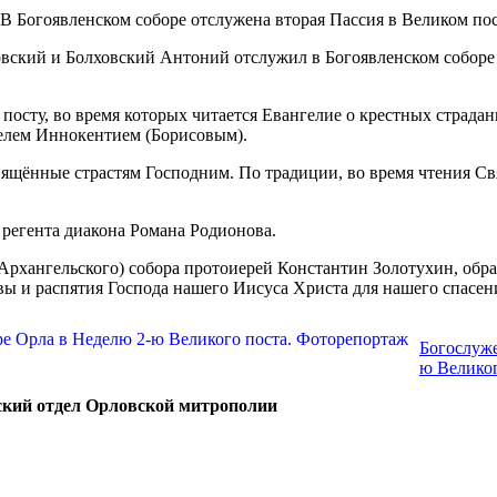
ский и Болховский Антоний отслужил в Богоявленском соборе
осту, во время которых читается Евангелие о крестных страда
елем Иннокентием (Борисовым).
вящённые страстям Господним. По традиции, во время чтения С
 регента диакона Романа Родионова.
Архангельского) собора протоиерей Константин Золотухин, обра
ы и распятия Господа нашего Иисуса Христа для нашего спасен
Богослуже
ю Великог
ский отдел Орловской митрополии