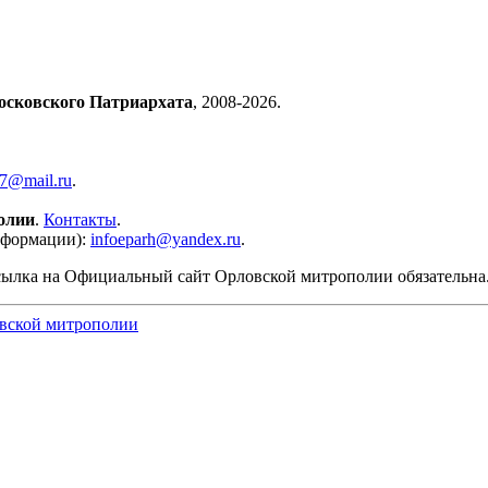
осковского Патриархата
, 2008-2026.
57@mail.ru
.
олии
.
Контакты
.
нформации):
infoeparh@yandex.ru
.
сылка на Официальный сайт Орловской митрополии обязательна
вской митрополии