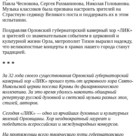
Павла Чеснокова, Сергея Рахманинова, Николая Голованова.
Музыка классиков была призвана настроить зрителей на
Страстную седмицу Великого поста и поддержать их в этом
испытании.
Поздравляя Орловский губернаторский камерный хор «ЛИК»
и зрителей со знаменательным событием в церковной и
культурной жизни Орла, митрополит Тихон выразил надежду,
что великопостные концерты в храмах нашего города станут
традицией.
* * *
За 32 года своего существования Орловский губернаторский
камерный хор «ЛИК» прошел путь от церковного хора Свято-
Никольской церкви поселка Кромы до филармонического
коллектива. За это время удалось накопить обширный
репертуар русской духовной и светской музыки разных эпох,
стилей, авторов.
Сегодня «ЛИК» — одно из ярчайших духовных и культурных
явлений Орловщины. Хор неоднократный лауреат и
победитель всероссийских и международных конкурсов.
На протяжении всего творческого пути губернаторского