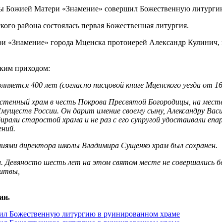
ого района состоялась первая Божественная литургия.
ри «Знамение» города Мценска протоиерей Александр Кулинич,
ским приходом:
лняется 400 лет (согласно писцовой книге Мценского уезда от 16
остенный храм в честь Покрова Пресвятой Богородицы, на месте
ществ России. Он дарит имение своему сыну, Александру Василь
али старостой храма и не раз с его супругой удостаивали епарх
ений.
лиями директора школы Владимира Сущенко храм был сохранен.
. Девяносто шесть лет на этом святом месте не совершались б
литвы,
ии.