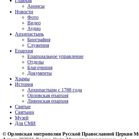
Главная
Анонсы
Новости
Фото
Видео
Аудио
Архипастырь
Биография
Служения
Епархия
Епархиальное управление
Отделы
Благочиния
Документы
Храмы
История
Архипастыри с 1788 года
Орловская епархия
Ливенская епархия
Святые
Святыни
Музей
Для СМИ
© Орловская митрополия Русской Православной Церкви М