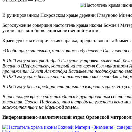
В руинированном Покровском храме деревни Глазуново Мценск
Богослужение совершил настоятель храма иконы Божией Мате
усилия для возобновления молитвенной жизни.
Краеведческая историческая справка, предоставленная Знамен
«Особо примечательно, что в этом году деревне Глазуново испо
В 1820 году помещик Андрей Глазунов устрояет каменный, бел
Василию Шереметьеву, который на то время был министром Иму
протяжении 12 лет Александра Васильевича неоднократно выбир
В 1930 году храм был закрыт и использован как склад для удобр
В 1965 году была предпринята попытка взорвать храм. Но уси
В настоящее время храм находится в руинированном состоянии
милостию Своею. Надеемся, что и впредь не угаснет свеча мо
зажженная ныне на Мценской земле».
Информационно-аналитический отдел Орловской митропол