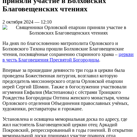
приняли участие в Болховских
Благовещенских чтениях
2 октября 2024 — 12:10
На днях по благословению митрополита Орловского и
Болховского Тихона прошли Болховские Благовещенские
чтения, посвящённые сохранению старинного храма –
церкви
в честь Благовещения Пресвятой Богородицы
.
Впервые за прошедшие девяносто три года в церкви была
проведена Божественная литургия, возглавил которую
председатель миссионерского отдела Орловской епархии
иерей Сергий Шомин. Также в богослужении участвовали
игумения Евфалия (Мастепанова) с сёстрами Троицкого
Рождества Богородицы Оптина женского монастыря, члены
Орловского отделения Объединения православных учёных,
художники, реставраторы и горожане.
Установлена и освящена мемориальная доска по адресу, где
жил настоятель Благовещенской церкви отец Аркадий
Покровский, репрессированный в годы гонений. В открытии
мемориальной доски принимал участие правнук отца