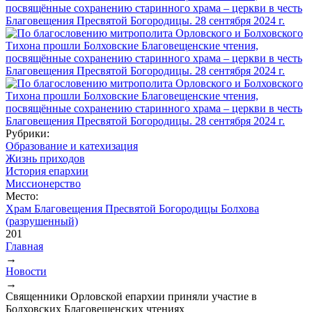
Рубрики:
Образование и катехизация
Жизнь приходов
История епархии
Миссионерство
Место:
Храм Благовещения Пресвятой Богородицы Болхова
(разрушенный)
201
Главная
→
Вы здесь
Новости
→
Священники Орловской епархии приняли участие в
Болховских Благовещенских чтениях