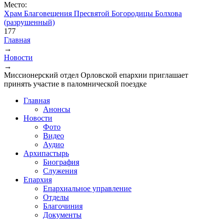
Место:
Храм Благовещения Пресвятой Богородицы Болхова
(разрушенный)
177
Главная
→
Вы здесь
Новости
→
Миссионерский отдел Орловской епархии приглашает
принять участие в паломнической поездке
Главная
Анонсы
Новости
Фото
Видео
Аудио
Архипастырь
Биография
Служения
Епархия
Епархиальное управление
Отделы
Благочиния
Документы