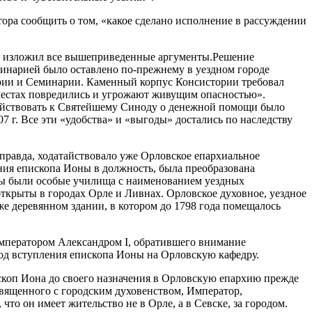
ора сообщить о том, «какое сделано исполнение в рассуждении
бно изложил все вышеприведенные аргументы.Решение
минарией было оставлено по-прежнему в уездном городе
тории и Семинарии. Каменный корпус Консистории требовал
х местах повредились и угрожают живущим опасностью».
датайствовать к Святейшему Синоду о денежной помощи было
7 г. Все эти «удобства» и «выгоды» достались по наследству
 правда, ходатайствовало уже Орловское епархиальное
ения епископа Ионы в должность, была преобразована
лены были особые училища с наименованием уездных
ткрыты в городах Орле и Ливнах. Орловское духовное, уездное
е деревянном здании, в котором до 1798 года помещалось
императором Александром I, обратившего внимание
год вступления епископа Ионы на Орловскую кафедру.
скоп Иона до своего назначения в Орловскую епархию прежде
вященного с городским духовенством, Император,
то он имеет жительство не в Орле, а в Севске, за городом.