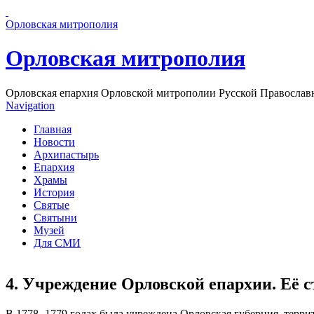
Перейти к основному содержанию страницы
Орловская митрополия
Орловская митрополия
Орловская епархия Орловской митрополии Русской Православ
Navigation
Главная
Новости
Архипастырь
Епархия
Храмы
История
Святые
Святыни
Музей
Для СМИ
4. Учреждение Орловской епархии. Её с
В 1778 -1779 годах была учреждена Орловская губерния, терр