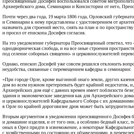
Преосвященный Досифей воспользовался советом митрополита А
Архиерейского дома, Семинарии и Консистории от него, Преос
Почти через два года, 19 марта 1806 года, Орловский губерна
и Семинарии к нему представлены с удостоверением от архите
назначить для строений место, снять на план и по пространству
и просил от епископа Досифея согласия.
На это уведомление губернатора Преосвященный ответил, что 
однодворническая слобода, и на все оные строения пространств
под селение соборных священно- и церковнослужителей перев
Однако, епископ Досифей уже совсем решился отклонить вопро
неудобства, связанные с перемещением кафедры и семинарии:
«При городе Орле, кроме выгонной онаго земли, других казенн
дом во всем нужном претерпевать будет крайний недостаток, и
Архиерейских дом ещё с давних времен имеет поблизости без
здания и экономические заведения как для Архиерейского дом
и церковнослужителей Кафедрального Собора с их домашними,
в Орле по крайней дороговизне дров может быть затруднительн
Вторым аргументом в уведомлении преосвященного Досифея бы
и домашние изделия, и от того они, а особливо бедный класс,
оных в Орел придти в изнеможение, а некоторые Кафедрально
с хозяйственными по состоянию их обзаведениями, в переведе