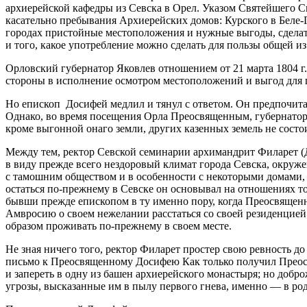
архиерейской кафедры из Севска в Орел. Указом Святейшего
касательно пребывания Архиерейских домов: Курского в Беле-
городах пристойные местоположения и нужные выгоды, сделать 
и того, какое употребление можно сделать для пользы общей 
Орловский губернатор Яковлев отношением от 21 марта 1804 г
стороны в исполнение осмотром местоположений и выгод для 
Но епископ Досифей медлил и тянул с ответом. Он предпочитал
Однако, во время посещения Орла Преосвященным, губернатор п
кроме выгонной онаго земли, других казенных земель не состо
Между тем, ректор Севской семинарии архимандрит Филарет (
в виду прежде всего нездоровый климат города Севска, окруж
с тамошним обществом и в особенности с некоторыми домами,
остаться по-прежнему в Севске он основывал на отношениях то
бывши прежде епископом в ту именно пору, когда Преосвяще
Амвросию о своем нежелании расстаться со своей резиденцией
образом проживать по-прежнему в своем месте.
Не зная ничего того, ректор Филарет простер свою ревность д
письмо к Преосвященному Досифею Как только получил Преосвя
и запереть в одну из башен архиерейского монастыря; но добро
угрозы, высказанные им в пылу первого гнева, именно — в род