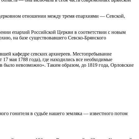
 в церковном отношении между тремя епархиями — Севской,
елении епархий Российской Церкви в соответствии с новым
рхию, на базе существовавшего Севско-Брянского
вшей кафедре севских архиереев. Местопребывание
17 мая 1788 года), где находились все необходимые
в было невозможно». Таким образом, до 1819 года, Орловские
ого гонителя в судьбе нашего земляка — известного потом