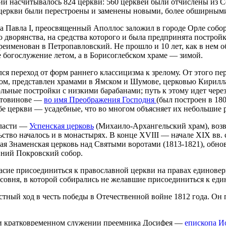
и насчитывалось 824 церкви: 560 церквей были отчислены из С
 церкви были перестроены и заменены новыми, более обширным
ра Павла I, преосвященный Аполлос заложил в городе Орле собо
 дворянства, на средства которого и была предпринята постройк
реименован в Петропавловский. Не прошло и 10 лет, как в нем 
е богослужение летом, а в Борисоглебском храме — зимой.
лся переход от форм раннего классицизма к зрелому. От этого 
м, представлен храмами в Ямском и Шумове, церковью Кирилла
льные постройки с низкими барабанами; путь к этому идет чере
Лутовинове —
во имя Преображения Господня
(был построен в 1
Обе церкви — усадебные, что во многом объясняет их небольшие 
бласти —
Успенская церковь
(Михаило-Архангельский храм), возве
ство началось и в монастырях. В конце XVIII — начале XIX вв
ная Знаменская церковь над Святыми воротами (1813-1821), обн
вний Покровский собор.
асие присоединиться к православной церкви на правах единовер
асовня, в которой собирались не желавшие присоединиться к ед
тный ход в честь победы в Отечественной войне 1812 года. Он 
ри кратковременном служении преемника Досифея —
епископа 