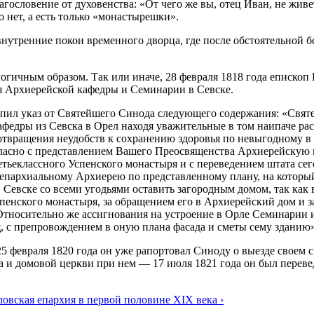
агословение от духовенства: «От чего же вы, отец Иван, не живе
 нет, а есть только «монастырешки».
нутренние покои временного дворца, где после обстоятельной б
алогичным образом. Так или иначе, 28 февраля 1818 года епис
я Архиерейской кафедры и Семинарии в Севске.
ступил указ от Святейшего Синода следующего содержания: «Св
федры из Севска в Орел находя уважительные в том наипаче ра
 отвращения неудобств к сохранению здоровья по невыгодному 
огласно с представлением Вашего Преосвященства Архиерейскую
етьеклассного Успенского монастыря и с переведением штата с
 епархиальному Архиерею по представленному плану, на который 
в Севске со всеми угодьями оставить загородным домом, так как
Успенского монастыря, за обращением его в Архиерейский дом 
 Относительно же ассигнования на устроение в Орле Семинарии и
с препровождением в оную плана фасада и сметы сему зданию»
5 февраля 1820 года он уже рапортовал Синоду о выезде своем с
 и домовой церкви при нем — 17 июля 1821 года он был перевед
ловская епархия в первой половине XIX века ›