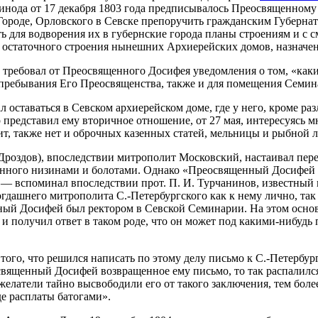
 Синода от 17 декабря 1803 года предписывалось Преосвященн
Городе, Орловского в Севске препоручить гражданским Губернат
для водворения их в губернские города планы строениям и с см
из остаточного строения нынешних Архиерейских домов, назначе
. требовал от Преосвященного Досифея уведомления о том, «как
пребывания Его Преосвященства, также и для помещения Семин
 оставаться в Севском архиерейском доме, где у него, кроме ра
редставил ему вторичное отношение, от 27 мая, интересуясь мн
ит, также нет и оброчных казенных статей, мельницы и рыбной 
Дроздов), впоследствии митрополит Московский, настаивал пе
енного низинами и болотами. Однако «Преосвященный Досифей с
 — вспоминал впоследствии прот. П. И. Турчанинов, известный
гдашнего митрополита С.-Петербургского как к нему лично, так 
нный Досифей был ректором в Севской Семинарии. На этом ос
 и получил ответ в таком роде, что он может под какими-нибудь
о того, что решился написать по этому делу письмо к С.-Петер
щенный Досифей возвращенное ему письмо, то так распалился г
желатели тайно высвободили его от такого заключения, тем боле
е расплаты батогами».