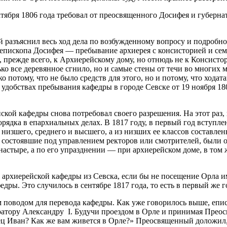
бря 1806 года требовал от преосвященного Досифея и губернат
фей разъяснил весь ход дела по возбужденному вопросу и подро
у епископа Досифея — пребывание архиерея с консисторией и се
, прежде всего, к Архиерейскому дому, но отнюдь не к Консис
лько все деревянное сгнило, но и самые стены от течи во многи
о потому, что не было средств для этого, но и потому, что хо
удобствах пребывания кафедры в городе Севске от 19 ноября 180
кой кафедры снова потребовал своего разрешения. На этот раз,
орядка в епархиальных делах. В 1817 году, в первый год вступл
— низшего, среднего и высшего, а из низших ее классов состав
 состоявшие под управлением ректоров или смотрителей, были о
стыре, а по его упразднении — при архиерейском доме, в том ж
 архиерейской кафедры из Севска, если бы не посещение Орла 
ры. Это случилось в сентябре 1817 года, то есть в первый же 
 поводом для перевода кафедры. Как уже говорилось выше, епи
атору Александру I. Будучи проездом в Орле и принимая Преос
ец Иван? Как же вам живется в Орле?» Преосвященный доложил, ч