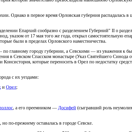
пархии. Однако в первое время Орловская губерния распадалась
зделении Епархий сообразно с разделением Губерний" II о разд
д, указом от 17 мая того же года, открыл самостоятельную епа
которые были в пределах Орловского наместничества.
по главному городу губернии, а Севскими — из уважения к бы
ния в Севском Спасском монастыре (Указ Святейшего Синода от 
 Консистория, которые переносить в Орел по недостатку средст
рода с их уездами:
к
и
Орел
;
поллос
, а его преемником —
Досифей
(сыгравший роль неумолим
 но по-прежнему оставалась в городе Севске.