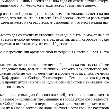
мвросия. Лишь 19 сентября 1804 года он ответил губернатору,
вященного, к губернскому архитектору замечание дано».
тор известил Преосвященного Досифея, что «планы и сметы на п
ктора, что планы сии были уже Его Преосвященством рассматри
 сделать место на ограду вокруг строений, и что места нельзя ни
«место для означенных строений пригодно быть не может на выг
а земли нужно не менее четырех десятин, да для огородов и сад
одимых и штатных служителей 10 десятин».
с о перемещении архиерейской кафедры из Севска в Орел. В эт
ых земель не состоит, также нет и оброчных казенных статей, 
, следовательно, взамен нынешних Севского Архиерейского дома
нужные рыбные ловли, мельницу и прочие угодья, а притом че
а, Кафедрального Собора, Консистории и Семинарии, так и для 
 и прочих духовных чинов, одних семинаристов с учителями ок
о и тягостно».
л вопрос о выгодах Севских жителей, «из коих большая часть 
 по немногочисленному пребыванию в городе духовного ведомств
го Собора священно- и церковнослужители, консисторские и шт
нии их в Орел необходимо должны будут нести крайнее расстрой