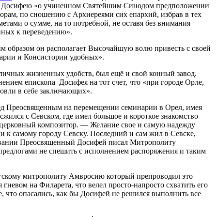
ому Досифею «о учиненном Святейшим Синодом предположении
орам, по сношению с Архиереями сих епархий, избрав в тех
етами о сумме, на то потребной, не оставя без внимания
нных к переведению».
им образом он располагает Высочайшую волю привесть с своей
арии и Консистории удобных».
зличных жизненных удобств, был ещё и свой конный завод.
ением епископа Досифея на тот счет, что «при городе Орле,
ловли в себе заключающих».
ред Преосвященным на перемещении семинарии в Орел, имея
жился с Севском, где имел большое и короткое знакомство
 церковный композитор. — Желание свое и самую надежду
и к самому городу Севску. Последний и сам жил в Севске,
новании Преосвященный Досифей писал Митрополиту
 предлогами не спешить с исполнением распоряжения и таким
бургскому митрополиту Амвросию который препроводил это
невом на Филарета, что велел просто-напросто схватить его
е, что опасались, как бы Досифей не решился выполнить все