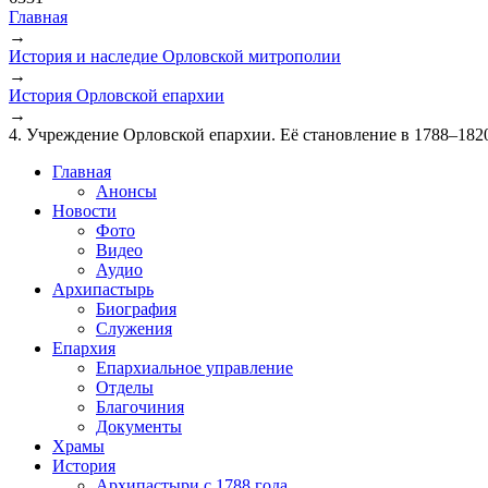
Главная
→
Вы здесь
История и наследие Орловской митрополии
→
История Орловской епархии
→
4. Учреждение Орловской епархии. Её становление в 1788–182
Главная
Анонсы
Новости
Фото
Видео
Аудио
Архипастырь
Биография
Служения
Епархия
Епархиальное управление
Отделы
Благочиния
Документы
Храмы
История
Архипастыри с 1788 года