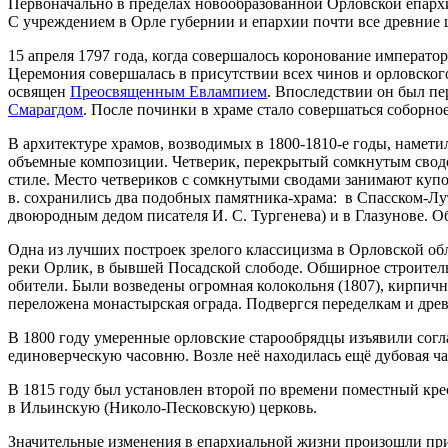
Первоначально в пределах новообразованной Орловской епархи
С учреждением в Орле губернии и епархии почти все древние
15 апреля 1797 года, когда совершалось коронование императо
Церемония совершалась в присутствии всех чинов и орловского
освящен
Преосвященным Евлампием
. Впоследствии он был пе
Смарагдом
. После починки в храме стало совершаться соборно
В архитектуре храмов, возводимых в 1800-1810-е годы, намети
объемные композиции. Четверик, перекрытый сомкнутым сводо
стиле. Место четвериков с сомкнутыми сводами занимают купо
в. сохранились два подобных памятника-храма: в Спасском-
двоюродным дедом писателя И. С. Тургенева) и в Глазунове. 
Одна из лучших построек зрелого классицизма в Орловской о
реки Орлик, в бывшей Посадской слободе. Обширное строитель
обители. Были возведены огромная колокольня (1807), кирпич
переложена монастырская ограда. Подвергся переделкам и дре
В 1800 году умеренные орловские старообрядцы изъявили согл
единоверческую часовню. Возле неё находилась ещё дубовая ч
В 1815 году был установлен второй по времени поместный крес
в Ильинскую (Николо-Песковскую) церковь.
Значительные изменения в епархиальной жизни произошли п