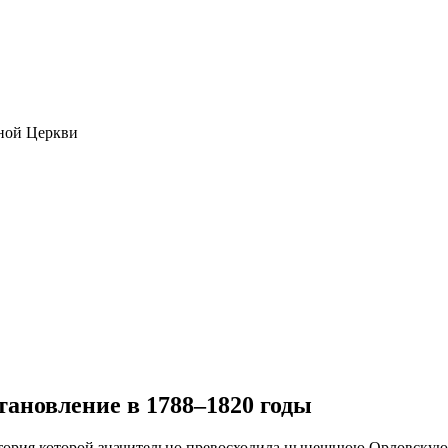
ной Церкви
тановление в 1788–1820 годы
итория которой значительно превосходила нынешнюю Орловскую 