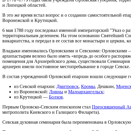
и Липецкой областей.
В это же время встал вопрос и о создании самостоятельной е
Воронежской и Крутицкой.
6 мая 1788 году последовал именной императорский "Указ о ра
территориальным делением. На этом основании Святейший Сино
викариатства, и передал в ее состав все монастыри и церкви, 
Владыки именовались Орловскими и Севскими: Орловскими — 
архипастырям велено было иметь «впредь до особого распоряже
помещения для Архиерейского дома, существовали Семинария и
архиереи имели постоянное местопребывание в городе Севске.
В состав учрежденной Орловской епархии вошли следующие го
из Севской епархии:
Дмитровск
,
Кромы
, Дешкин,
Мценс
из Воронежской:
Ливны
и
Малоархангельск
;
из Крутицкой —
Болхов
.
Первым Орловско-Севским епископом стал
Преосвященный А
митрополита Киевского и Галицкого Филарета).
Севская духовная семинария была переименована в Орловскую,