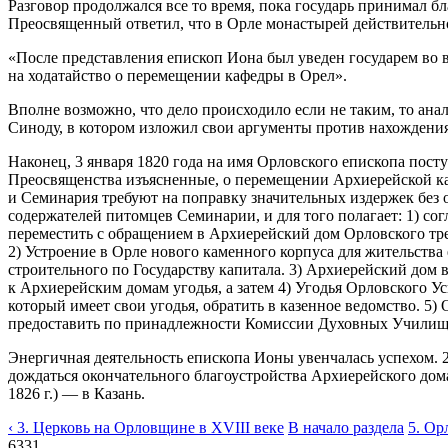
Разговор продолжался все то время, пока государь принимал бл
Преосвященный ответил, что в Орле монастырей действительно
«После представления епископ Иона был уведен государем во в
на ходатайство о перемещении кафедры в Орел».
Вполне возможно, что дело происходило если не таким, то ан
Синоду, в котором изложил свои аргументы против нахождени
Наконец, 3 января 1820 года на имя Орловского епископа по
Преосвященства изъясненные, о перемещении Архиерейской ка
и Семинария требуют на поправку значительных издержек без
содержателей питомцев Семинарии, и для того полагает: 1) с
переместить с обращением в Архиерейский дом Орловского тр
2) Устроение в Орле нового каменного корпуса для жительства
строительного по Государству капитала. 3) Архиерейский дом 
к Архиерейским домам угодья, а затем 4) Угодья Орловского 
который имеет свои угодья, обратить в казенное ведомство. 5)
предоставить по принадлежности Комиссии Духовных Училищ, 
Энергичная деятельность епископа Ионы увенчалась успехом. 2
дождаться окончательного благоустройства Архиерейского дома
1826 г.) — в Казань.
‹ 3. Церковь на Орловщине в XVIII веке
В начало раздела
5. Ор
6331