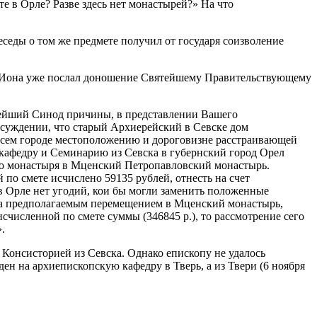
те в Орле? Разве здесь нет монастырей?» На что
еседы о том же предмете получил от государя соизволение
коп Иона уже послал доношение Святейшему Правительствующему
ятейший Синод причины, в представлении Вашего
ссуждении, что старый Архиерейский в Севске дом
в сем городе местоположению и дороговизне расстраивающей
 кафедру и Семинарию из Севска в губернский город Орел
его монастыря в Мценский Петропавловский монастырь.
по смете исчислено 59135 рублей, отнесть на счет
 в Орле нет угодий, кои бы могли заменить положенные
и за предполагаемым перемещением в Мценский монастырь,
счисленной по смете суммы (346845 р.), то рассмотрение сего
.
 Консисторией из Севска. Однако епископу не удалось
ен на архиепископскую кафедру в Тверь, а из Твери (6 ноября