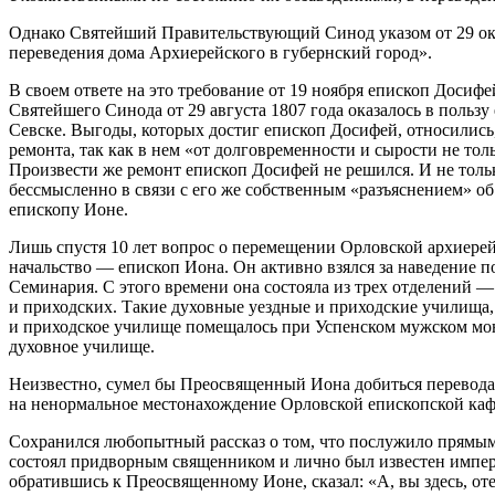
Однако Святейший Правительствующий Синод указом от 29 октя
переведения дома Архиерейского в губернский город».
В своем ответе на это требование от 19 ноября епископ Доси
Святейшего Синода от 29 августа 1807 года оказалось в польз
Севске. Выгоды, которых достиг епископ Досифей, относились
ремонта, так как в нем «от долговременности и сырости не то
Произвести же ремонт епископ Досифей не решился. И не тольк
бессмысленно в связи с его же собственным «разъяснением» об 
епископу Ионе.
Лишь спустя 10 лет вопрос о перемещении Орловской архиерейс
начальство — епископ Иона. Он активно взялся за наведение п
Семинария. С этого времени она состояла из трех отделений 
и приходских. Такие духовные уездные и приходские училища,
и приходское училище помещалось при Успенском мужском мона
духовное училище.
Неизвестно, сумел бы Преосвященный Иона добиться перевода
на ненормальное местонахождение Орловской епископской кафед
Сохранился любопытный рассказ о том, что послужило прямым
состоял придворным священником и лично был известен импер
обратившись к Преосвященному Ионе, сказал: «А, вы здесь, от