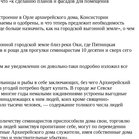
 что «к сделанию планов и фасадов для помещения
остроение в Орле архиерейского дома, Консистории
ваемы и одобрены, и что теперь предлежит необходимость
где больше назначить, как на городской выгонной земле», о чем
онной городской земле близ реки Оки, где Пятницкая
ов и рощи для прогулки семинаристам 10 десятин и сверх сего
ом же уведомлении он довольно-таки подробно изложил все
мельницы и рыбы в себе заключающих, без чего Архиерейский
 угодий потребно будет купить. В городе же Севске
рез многие годы немалыми иждивениями устроены выгодные
принадлежащих к ним людей, коих кроме священно-
оло тысячи человек, — содержание толикого числа людей
количеству семинаристов приспособили дома свои, торговлю
а людей заимствуя пропитание себе, могут по переведении
атные Архиерейского дома служители, имея собственные дома
ство и чувствительные убытки».