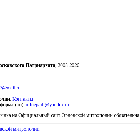
осковского Патриархата
, 2008-2026.
57@mail.ru
.
олии
.
Контакты
.
нформации):
infoeparh@yandex.ru
.
сылка на Официальный сайт Орловской митрополии обязательна
вской митрополии