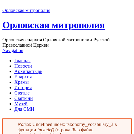
Перейти к основному содержанию страницы
Орловская митрополия
Орловская митрополия
Орловская епархия Орловской митрополии Русской
Православной Церкви
Navigation
Главная
Новости
Архипастырь
Епархия
Храмы
История
Святые
Святыни
Музей
Для СМИ
Notice
: Undefined index: taxonomy_vocabulary_3 в
функции
include()
(строка
90
в файле
Сообщение об ошибке