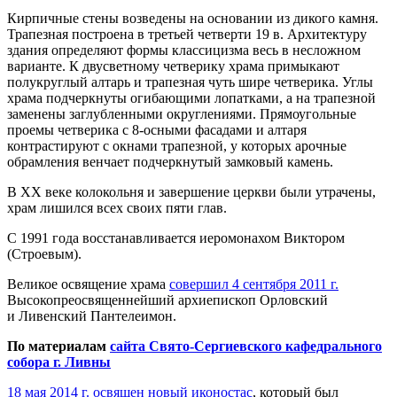
Кирпичные стены возведены на основании из дикого камня.
Трапезная построена в третьей четверти 19 в. Архитектуру
здания определяют формы классицизма весь в несложном
варианте. К двусветному четверику храма примыкают
полукруглый алтарь и трапезная чуть шире четверика. Углы
храма подчеркнуты огибающими лопатками, а на трапезной
заменены заглубленными округлениями. Прямоугольные
проемы четверика с
8-осными
фасадами и алтаря
контрастируют с окнами трапезной, у которых арочные
обрамления венчает подчеркнутый замковый камень.
В ХХ веке колокольня и завершение церкви были утрачены,
храм лишился всех своих пяти глав.
С 1991 года восстанавливается иеромонахом Виктором
(Строевым).
Великое освящение храма
совершил 4 сентября 2011 г.
Высокопреосвященнейший архиепископ Орловский
и Ливенский Пантелеимон.
По материалам
сайта Свято-Сергиевского кафедрального
собора г. Ливны
18 мая 2014 г. освящен новый иконостас
, который был