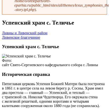
/home/o/oreleparh/orel-
eparhia.ru/public_html/sites/all/themes/lexus_zymphonies_th
-story.tpl.php
).
Успенский храм с. Теличье
Ливны и Ливенский район
Ливенское благочиние
Успенский храм с. Теличье
Фото:
сайт Свято-Сергиевского кафедрального собора г. Ливны
Историческая справка
Пятиглавая церковь Успения Божией Матери была построена
в 1861 г. в центре села на левом берегу р. Сосны. Храм имел
два престола — главный — Успенский, и теплый —
с трапезной св. Николая Чудотворца. Его окружала стена
с железной решеткой, одними воротами и четырьмя
калитками сооруженная около 1880 года (не сохранилась).