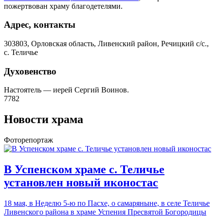
пожертвован храму благодетелями.
Адрес, контакты
303803, Орловская область, Ливенский район, Речицкий с/с.,
с. Теличье
Духовенство
Настоятель — иерей Сергий Воинов.
7782
Новости храма
Фоторепортаж
В Успенском храме с. Теличье
установлен новый иконостас
18 мая, в Неделю 5-ю по Пасхе, о самаряныне, в селе Теличье
Ливенского района в
храме Успения Пресвятой Богородицы