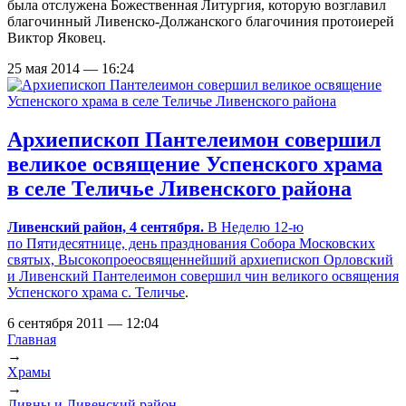
была отслужена Божественная Литургия, которую возглавил
благочинный Ливенско-Должанского благочиния протоиерей
Виктор Яковец.
25 мая 2014 — 16:24
Архиепископ Пантелеимон совершил
великое освящение Успенского храма
в селе Теличье Ливенского района
Ливенский район, 4 сентября.
В Неделю
12-ю
по Пятидесятнице, день празднования Собора Московских
святых, Высокопроеосвященнейший архиепископ Орловский
и Ливенский Пантелеимон совершил чин великого освящения
Успенского храма с. Теличье
.
6 сентября 2011 — 12:04
Главная
→
Вы здесь
Храмы
→
Ливны и Ливенский район