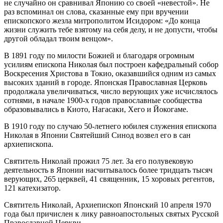
не случайно он сравнивал Японию со своей «невестой». Не
раз вспоминал он слова, сказанные ему при вручении
епископского жезла митрополитом Исидором: «До конца
жизни служить тебе взятому на себя делу, и не допусти, чтобы
другой обладал твоим венцом».
В 1891 году по милости Божией и благодаря огромным
усилиям епископа Николая был построен кафедральный собор
Воскресения Христова в Токио, оказавшийся одним из самых
высоких зданий в городе. Японская Православная Церковь
продолжала увеличиваться, число верующих уже исчислялось
сотнями, в начале 1900-х годов православные сообщества
образовывались в Киото, Нагасаки, Хего и Йокогаме.
В 1910 году по случаю 50-летнего юбилея служения епископа
Николая в Японии Святейший Синод возвел его в сан
архиепископа.
Святитель Николай прожил 75 лет. За его полувековую
деятельность в Японии насчитывалось более тридцать тысяч
верующих, 265 церквей, 41 священник, 15 хоровых регентов,
121 катехизатор.
Святитель Николай, Архиепископ Японский 10 апреля 1970
года был причислен к лику равноапостольных святых Русской
Православной Церкви.