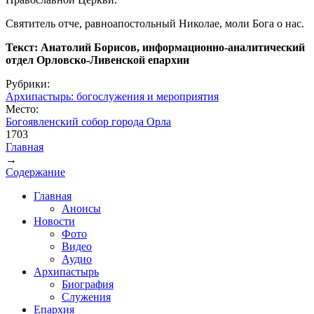
Святитель отче, равноапостольный Николае, моли Бога о нас.
Текст: Анатолий Борисов, информационно-аналитический
отдел Орловско-Ливенской епархии
Рубрики:
Архипастырь: богослужения и мероприятия
Место:
Богоявленский собор города Орла
1703
Главная
→
Вы здесь
Содержание
Главная
Анонсы
Новости
Фото
Видео
Аудио
Архипастырь
Биография
Служения
Епархия