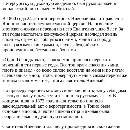
Петербургскую духовную академию, был рукоположен в
монашеский чин с именем Николай.
В 1860 года 24-летний иеромонах Николай был отправлен в
Японию настоятелем консульской церкви. На освоение
японского языка и перевод на него Евангелия ушло 8 лет. За
эти годы настоятель консульской церкви наблюдал жизнь
японцев, стремился общаться с ними, ходил по городу,
посещая языческие храмы и, слушая буддийских
проповедников, беседовал с бонзами.
«Один Господь знает, сколько мне пришлось пережить
мучений в эти первые годы. Все три врага спасения - мир,
плоть и диавол - со всею силою восстали на меня и по пятам
следовали за мной, чтобы повергнуть меня в самом первом же
темном и узком месте», - писал святитель Николай.
По примеру европейских миссионеров он открыл у себя дома
частную школу и начал учить японцев русскому языку. В
конце концов, в 1873 году правительство приняло
законодательный акт о веротерпимости, в Токио была
основана миссия, а частная школа отца Николая была
реорганизована в духовную семинарию.
Святитель Николай отдал делу проповеди всю свою жизнь -