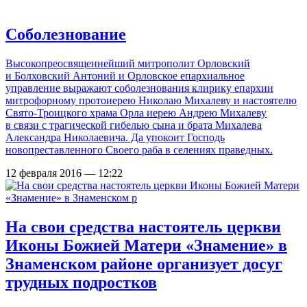
Соболезнование
Высокопреосвященнейший митрополит Орловский
и Болховский Антоний и Орловское епархиальное
управление выражают соболезнования клирику епархии
митрофорному протоиерею Николаю Михалеву и настоятелю
Свято-Троицкого храма Орла иерею Андрею Михалеву
в связи с трагической гибелью сына и брата Михалева
Александра Николаевича. Да упокоит Господь
новопреставленного Своего раба в селениях праведных.
12 февраля 2016 — 12:22
На свои средства настоятель церкви
Иконы Божией Матери «Знамение» в
Знаменском районе организует досуг
трудных подростков