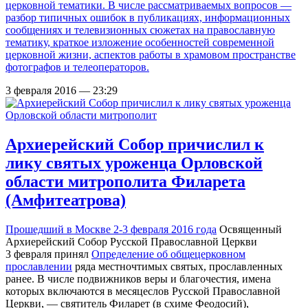
церковной тематики. В числе рассматриваемых вопросов —
разбор типичных ошибок в публикациях, информационных
сообщениях и телевизионных сюжетах на православную
тематику, краткое изложение особенностей современной
церковной жизни, аспектов работы в храмовом пространстве
фотографов и телеоператоров.
3 февраля 2016 — 23:29
Архиерейский Собор причислил к
лику святых уроженца Орловской
области митрополита Филарета
(Амфитеатрова)
Прошедший в Москве 2-3 февраля 2016 года
Освященный
Архиерейский Собор Русской Православной Церкви
3 февраля принял
Определение об общецерковном
прославлении
ряда местночтимых святых, прославленных
ранее. В числе подвижников веры и благочестия, имена
которых включаются в месяцеслов Русской Православной
Церкви, — святитель Филарет (в схиме Феодосий),