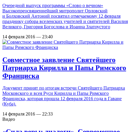
Очередной выпуск программы «Слово о вечном»
Высокопреосвященнейший митрополит Орловский
и Болховский Антоний посвятил отмечаемому 12 февраля
празднику собора вселенских учителей и святителей Василия
Великого, Григория Богослова и Иоанна Златоустого
14 февраля 2016 — 23:40
Совместное заявление Святейшего
Патриарха Кирилла и Папы Римского
Франциска
Документ принят по итогам встречи Святейшего Патриарха
Московского и всея Руси Кирилла и Папы Римского
Франциска, которая прошла 12 февраля 2016 года в Гаване
(Куба).
14 февраля 2016 — 22:33
Видео
«Сила веры: диалоги». Современное