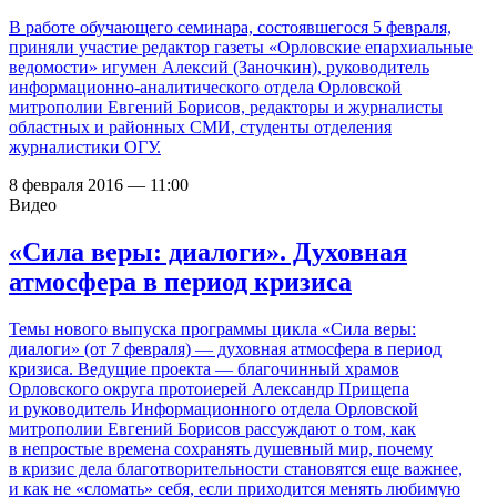
В работе обучающего семинара, состоявшегося 5 февраля,
приняли участие редактор газеты «Орловские епархиальные
ведомости» игумен Алексий (Заночкин), руководитель
информационно-аналитического отдела Орловской
митрополии Евгений Борисов, редакторы и журналисты
областных и районных СМИ, студенты отделения
журналистики ОГУ.
8 февраля 2016 — 11:00
Видео
«Сила веры: диалоги». Духовная
атмосфера в период кризиса
Темы нового выпуска программы цикла «Сила веры:
диалоги» (от 7 февраля) — духовная атмосфера в период
кризиса. Ведущие проекта — благочинный храмов
Орловского округа протоиерей Александр Прищепа
и руководитель Информационного отдела Орловской
митрополии Евгений Борисов рассуждают о том, как
в непростые времена сохранять душевный мир, почему
в кризис дела благотворительности становятся еще важнее,
и как не «сломать» себя, если приходится менять любимую