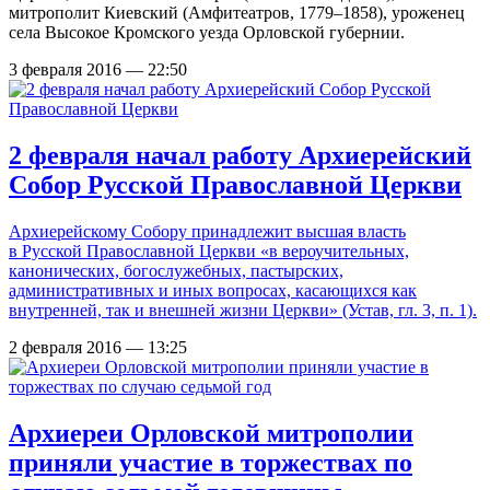
митрополит Киевский (Амфитеатров, 1779–1858), уроженец
села Высокое Кромского уезда Орловской губернии.
3 февраля 2016 — 22:50
2 февраля начал работу Архиерейский
Собор Русской Православной Церкви
Архиерейскому Собору принадлежит высшая власть
в Русской Православной Церкви «в вероучительных,
канонических, богослужебных, пастырских,
административных и иных вопросах, касающихся как
внутренней, так и внешней жизни Церкви» (Устав, гл. 3, п. 1).
2 февраля 2016 — 13:25
Архиереи Орловской митрополии
приняли участие в торжествах по