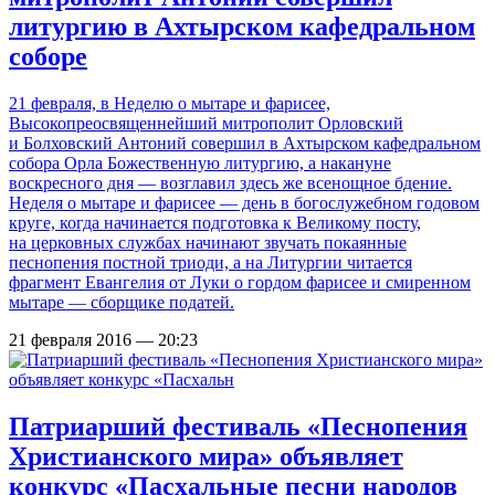
литургию в Ахтырском кафедральном
соборе
21 февраля, в Неделю о мытаре и фарисее,
Высокопреосвященнейший митрополит Орловский
и Болховский Антоний совершил в Ахтырском кафедральном
собора Орла Божественную литургию, а накануне
воскресного дня — возглавил здесь же всенощное бдение.
Неделя о мытаре и фарисее — день в богослужебном годовом
круге, когда начинается подготовка к Великому посту,
на церковных службах начинают звучать покаянные
песнопения постной триоди, а на Литургии читается
фрагмент Евангелия от Луки о гордом фарисее и смиренном
мытаре — сборщике податей.
21 февраля 2016 — 20:23
Патриарший фестиваль «Песнопения
Христианского мира» объявляет
конкурс «Пасхальные песни народов