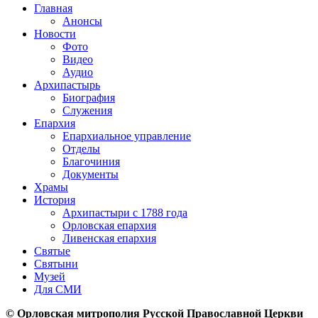
Вы здесь
Главная
Анонсы
Новости
Фото
Видео
Аудио
Архипастырь
Биография
Служения
Епархия
Епархиальное управление
Отделы
Благочиния
Документы
Храмы
История
Архипастыри с 1788 года
Орловская епархия
Ливенская епархия
Святые
Святыни
Музей
Для СМИ
© Орловская митрополия Русской Православной Церкви