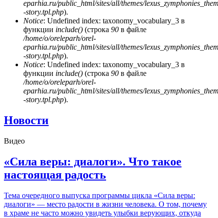
eparhia.ru/public_html/sites/all/themes/lexus_zymphonies_the
-story.tpl.php
).
Notice
: Undefined index: taxonomy_vocabulary_3 в
функции
include()
(строка
90
в файле
/home/o/oreleparh/orel-
eparhia.ru/public_html/sites/all/themes/lexus_zymphonies_the
-story.tpl.php
).
Notice
: Undefined index: taxonomy_vocabulary_3 в
функции
include()
(строка
90
в файле
/home/o/oreleparh/orel-
eparhia.ru/public_html/sites/all/themes/lexus_zymphonies_the
-story.tpl.php
).
Новости
Видео
«Сила веры: диалоги». Что такое
настоящая радость
Тема очередного выпуска программы цикла «Сила веры:
диалоги» — место радости в жизни человека. О том, почему
в храме не часто можно увидеть улыбки верующих, откуда