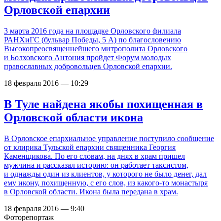
Орловской епархии
3 марта 2016 года на площадке Орловского филиала
РАНХиГС (бульвар Победы, 5 А) по благословению
Высокопреосвященнейшего митрополита Орловского
и Болховского Антония пройдет Форум молодых
православных добровольцев Орловской епархии.
18 февраля 2016 — 10:29
В Туле найдена якобы похищенная в
Орловской области икона
В Орловское епархиальное управление поступило сообщение
от клирика Тульской епархии священника Георгия
Каменщикова. По его словам, на днях в храм пришел
мужчина и рассказал историю: он работает таксистом,
и однажды один из клиентов, у которого не было денег, дал
ему икону, похищенную, с его слов, из какого-то монастыря
в Орловской области. Икона была передана в храм.
18 февраля 2016 — 9:40
Фоторепортаж