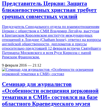
Представитель Церкви: Защита
ближневосточных христиан требует
срочных совместных усилий
Председатель Синодального отдела по взаимоотношениям
Церкви с обществом и СМИ Владимир Легойда, выступая
в Британском Королевском институте международных
отношений в Лондоне (Chatham house), ответил на вопросы
английской общественности, дипломатов и прессы
относительно предстоящей 12 февраля встречи Святейшего
Патриарха Московского и всея Руси Кирилла с папой
Римским Франциском.
9 февраля 2016 — 21:12
Семинар для журналистов
«Особенности освещения церковной
тематики в СМИ» состоялся на базе
областного Краеведческого музея