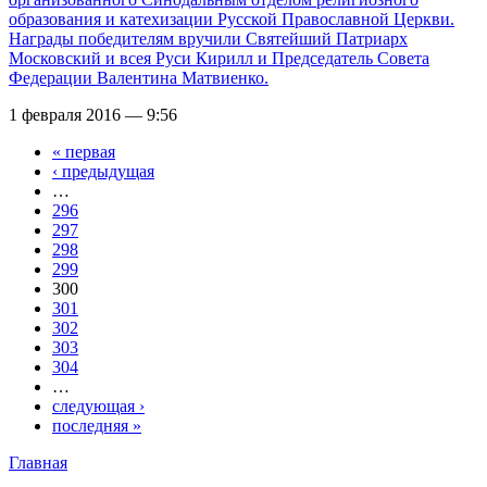
образования и катехизации Русской Православной Церкви.
Награды победителям вручили Святейший Патриарх
Московский и всея Руси Кирилл и Председатель Совета
Федерации Валентина Матвиенко.
1 февраля 2016 — 9:56
« первая
Страницы
‹ предыдущая
…
296
297
298
299
300
301
302
303
304
…
следующая ›
последняя »
Главная