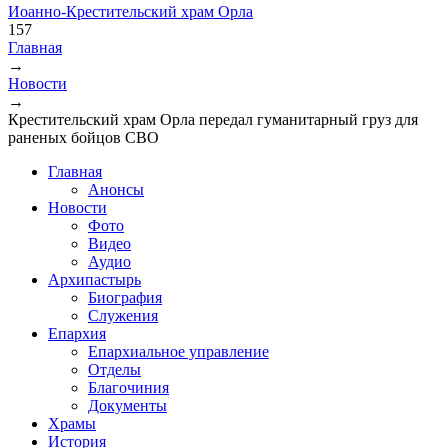
Иоанно-Крестительский храм Орла
157
Главная
→
Вы здесь
Новости
→
Крестительский храм Орла передал гуманитарный груз для
раненых бойцов СВО
Главная
Анонсы
Новости
Фото
Видео
Аудио
Архипастырь
Биография
Служения
Епархия
Епархиальное управление
Отделы
Благочиния
Документы
Храмы
История