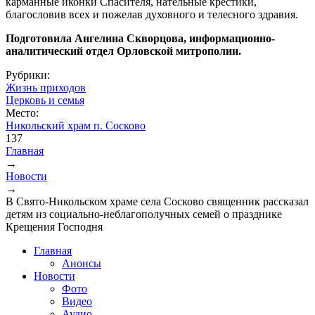
карманные иконки Спасителя, нательные крестики,
благословив всех и пожелав духовного и телесного здравия.
Подготовила Ангелина Скворцова, информационно-
аналитический отдел Орловской митрополии.
Рубрики:
Жизнь приходов
Церковь и семья
Место:
Никольский храм п. Сосково
137
Главная
→
Вы здесь
Новости
→
В Свято-Никольском храме села Сосково священник рассказал
детям из социально-неблагополучных семей о празднике
Крещения Господня
Главная
Анонсы
Новости
Фото
Видео
Аудио