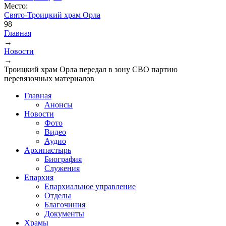
Место:
Свято-Троицкий храм Орла
98
Главная
→
Вы здесь
Новости
→
Троицкий храм Орла передал в зону СВО партию
перевязочных материалов
Главная
Анонсы
Новости
Фото
Видео
Аудио
Архипастырь
Биография
Служения
Епархия
Епархиальное управление
Отделы
Благочиния
Документы
Храмы