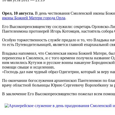
Орел, 10 августа.
В день чествования Смоленской иконы Бож
иконы Божией Матери города Орла
.
Его Высокопреосвященству сослужили: секретарь Орловско-Ли
Пантелеимона протоиерей Игорь Котомцев, настоятель собор
Особую торжественность службе придало и то, что Владыка на
то есть Путеводительницей, является главной епархиальной с
Владыка напомнил, что Смоленская икона Божией Матери, был
перенесена в Смоленск, и с того времени получила название О
ним молились Кутузов и русские воины накануне Бородинской
помощи свыше и исцелениях.
«Господь дал нам чудный образ Одигитрии, который за веру наш
По окончании богослужения архиепископ Пантелеимон по бла
врачу областной больницы Юрию Сергеевичу Ворохобкину за 
В заключение Его Высокопреосвященство пожелал всем помощи