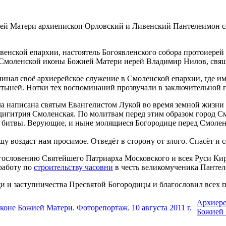
ией Матери архиепископ Орловский и Ливенский Пантелеимон 
венской епархии, настоятель Богоявленского собора протоиере
а Смоленской иконы Божией Матери иерей Владимир Нилов, свя
чинал своё архиерейское служение в Смоленской епархии, где и
вятыней. Нотки тех воспоминаний прозвучали в заключительной
а написана святым Евангелистом Лукой во время земной жизни 
дигитрия Смоленская. По молитвам перед этим образом город См
 битвы. Верующие, и ныне молящиеся Богородице перед Смолен
у воздаст нам просимое. Отведёт в сторону от злого. Спасёт и 
гословению Святейшего Патриарха Московского и всея Руси Ки
работу по
строительству часовни
в честь великомученика Пантел
 и заступничества Пресвятой Богородицы и благословил всех 
Архиере
Божией