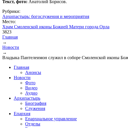
Текст, фото:
Анатолий Борисов.
Рубрики:
Архипастырь: богослужения и мероприятия
Место:
Храм Смоленской иконы Божией Матери города Орла
3823
Главная
→
Вы здесь
Новости
→
Владыка Пантелеимон служил в соборе Смоленской иконы Бо
Главная
Анонсы
Новости
Фото
Видео
Аудио
Архипастырь
Биография
Служения
Епархия
Епархиальное управление
Отделы