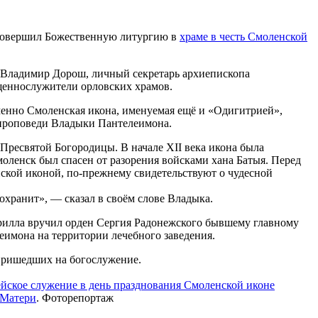
совершил Божественную литургию в
храме в честь Смоленской
й Владимир Дорош, личный секретарь архиепископа
щеннослужители орловских храмов.
менно Смоленская икона, именуемая ещё и «Одигитрией»,
 проповеди Владыки Пантелеимона.
Пресвятой Богородицы. В начале XII века икона была
оленск был спасен от разорения войсками хана Батыя. Перед
ской иконой, по-прежнему свидетельствуют о чудесной
сохранит», — сказал в своём слове Владыка.
рилла вручил орден Сергия Радонежского бывшему главному
еимона на территории лечебного заведения.
пришедших на богослужение.
йское служение в день празднования Смоленской иконе
 Матери
. Фоторепортаж