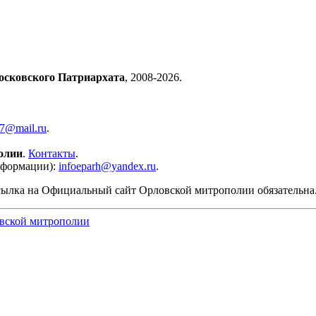
осковского Патриархата
, 2008-2026.
57@mail.ru
.
олии
.
Контакты
.
нформации):
infoeparh@yandex.ru
.
сылка на Официальный сайт Орловской митрополии обязательна
вской митрополии