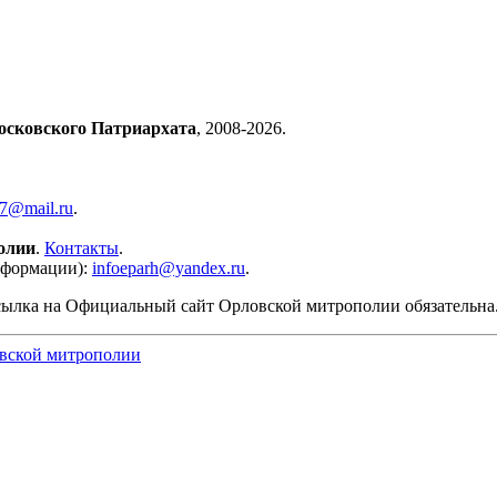
осковского Патриархата
, 2008-2026.
57@mail.ru
.
олии
.
Контакты
.
нформации):
infoeparh@yandex.ru
.
сылка на Официальный сайт Орловской митрополии обязательна
вской митрополии