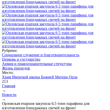
Рубрики:
Социальное служение и благотворительность
Церковь и государство
Армия и правоохранительные структуры
Жизнь приходов
Место:
Храм Иверской иконы Божией Матери Орла
213
Главная
→
Вы здесь
Новости
→
Орловская епархия закупила 6,5 тонн парафина для
изготовления блиндажных свечей на фронт