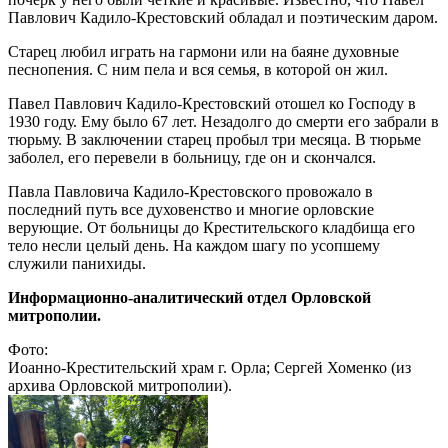
Павлович Кадило-Крестовский обладал и поэтическим даром.
Старец любил играть на гармони или на баяне духовные
песнопения. С ним пела и вся семья, в которой он жил.
Павел Павлович Кадило-Крестовский отошел ко Господу в
1930 году. Ему было 67 лет. Незадолго до смерти его забрали в
тюрьму. В заключении старец пробыл три месяца. В тюрьме
заболел, его перевели в больницу, где он и скончался.
Павла Павловича Кадило-Крестовского провожало в
последний путь все духовенство и многие орловские
верующие. От больницы до Крестительского кладбища его
тело несли целый день. На каждом шагу по усопшему
служили панихиды.
Информационно-аналитический отдел Орловской
митрополии.
Фото:
Иоанно-Крестительский храм г. Орла; Сергей Хоменко (из
архива Орловской митрополии).