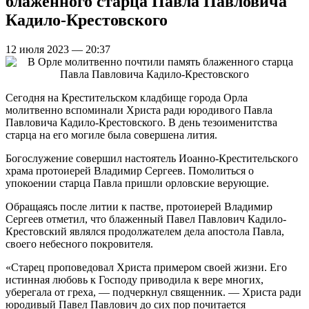
блаженного старца Павла Павловича
Кадило-Крестовского
12 июля 2023 — 20:37
Сегодня на Крестительском кладбище города Орла
молитвенно вспоминали Христа ради юродивого Павла
Павловича Кадило-Крестовского. В день тезоименитства
старца на его могиле была совершена лития.
Богослужение совершил настоятель Иоанно-Крестительского
храма протоиерей Владимир Сергеев. Помолиться о
упокоении старца Павла пришли орловские верующие.
Обращаясь после литии к пастве, протоиерей Владимир
Сергеев отметил, что блаженный Павел Павлович Кадило-
Крестовский являлся продолжателем дела апостола Павла,
своего небесного покровителя.
«Старец проповедовал Христа примером своей жизни. Его
истинная любовь к Господу приводила к вере многих,
уберегала от греха, — подчеркнул священник. — Христа ради
юродивый Павел Павлович до сих пор почитается