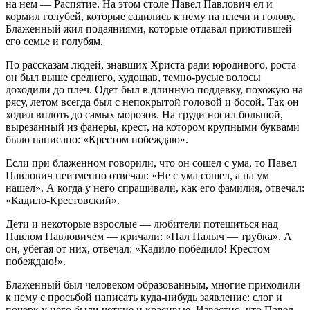
на нем — Распятие. На этом столе Павел Павлович ел и
кормил голубей, которые садились к нему на плечи и голову.
Блаженный жил подаяниями, которые отдавал приютившей
его семье и голубям.
По рассказам людей, знавших Христа ради юродивого, роста
он был выше среднего, худощав, темно-русые волосы
доходили до плеч. Одет был в длинную поддевку, похожую на
рясу, летом всегда был с непокрытой головой и босой. Так он
ходил вплоть до самых морозов. На груди носил большой,
вырезанный из фанеры, крест, на котором крупными буквами
было написано: «Крестом побеждаю».
Если при блаженном говорили, что он сошел с ума, то Павел
Павлович неизменно отвечал: «Не с ума сошел, а на ум
нашел». А когда у него спрашивали, как его фамилия, отвечал:
«Кадило-Крестовский».
Дети и некоторые взрослые — любители потешиться над
Павлом Павловичем — кричали: «Пал Палыч — трубка». А
он, убегая от них, отвечал: «Кадило победило! Крестом
побеждаю!».
Блаженный был человеком образованным, многие приходили
к нему с просьбой написать куда-нибудь заявление: слог и
почерк у него были четкие и красивые. Известно, что Павел