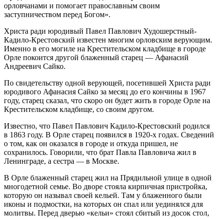
орловчанами и помогает православным своим
заступничеством перед Богом».
Христа ради юродивый Павел Павлович Худошерстный-
Кадило-Крестовский известен многим орловским верующим.
Именно в его могиле на Крестительском кладбище в городе
Орле покоится другой блаженный старец — Афанасий
Андреевич Сайко.
По свидетельству одной верующей, посетившей Христа ради
юродивого Афанасия Сайко за месяц до его кончины в 1967
году, старец сказал, что скоро он будет жить в городе Орле на
Крестительском кладбище, со своим другом.
Известно, что Павел Павлович Кадило-Крестовский родился
в 1863 году. В Орле старец появился в 1920-х годах. Сведений
о том, как он оказался в городе и откуда пришел, не
сохранилось. Говорили, что брат Павла Павловича жил в
Ленинграде, а сестра — в Москве.
В Орле блаженный старец жил на Прядильной улице в одной
многодетной семье. Во дворе стояла кирпичная пристройка,
которую он называл своей кельей. Там у блаженного были
иконы и подмостки, на которых он спал или уединялся для
молитвы. Перед дверью «кельи» стоял сбитый из досок стол,