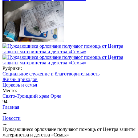
Рубрики:
Социальное служение и благотворительность
Жизнь приходов
Церковь и семья
Место:
Свято-Троицкий храм Орла
94
Главная
→
Вы здесь
Новости
→
Нуждающиеся орловчане получают помощь от Центра защиты
материнства и детства «Семья»