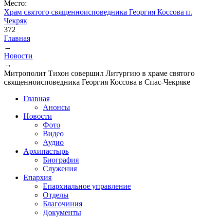
Место:
Храм святого священноисповедника Георгия Коссова п.
Чекряк
372
Главная
→
Вы здесь
Новости
→
Митрополит Тихон совершил Литургию в храме святого
священноисповедника Георгия Коссова в Спас-Чекряке
Главная
Анонсы
Новости
Фото
Видео
Аудио
Архипастырь
Биография
Служения
Епархия
Епархиальное управление
Отделы
Благочиния
Документы