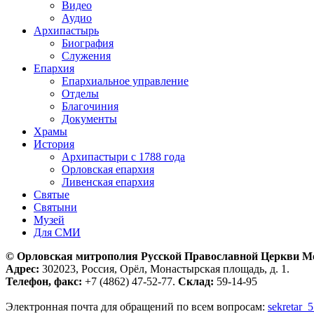
Видео
Аудио
Архипастырь
Биография
Служения
Епархия
Епархиальное управление
Отделы
Благочиния
Документы
Храмы
История
Архипастыри с 1788 года
Орловская епархия
Ливенская епархия
Святые
Святыни
Музей
Для СМИ
© Орловская митрополия Русской Православной Церкви М
Адрес:
302023, Россия, Орёл, Монастырская площадь, д. 1.
Телефон, факс:
+7 (4862) 47-52-77.
Склад:
59-14-95
Электронная почта для обращений по всем вопросам:
sekretar_