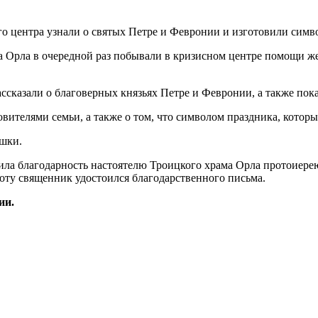
а Орла в очередной раз побывали в кризисном центре помощи ж
сказали о благоверных князьях Петре и Февронии, а также пока
овителями семьи, а также о том, что символом праздника, котор
ашки.
ила благодарность настоятелю Троицкого храма Орла протоиере
боту священник удостоился благодарственного письма.
ии.