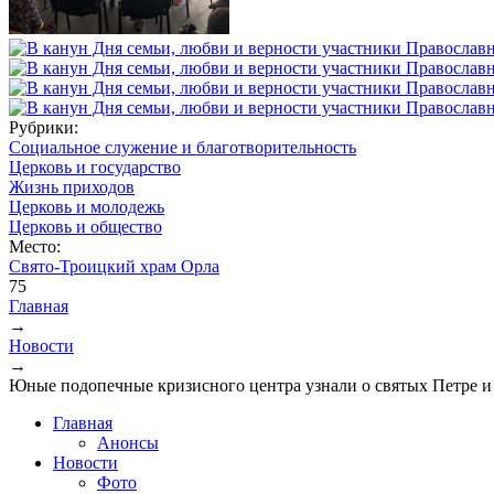
Рубрики:
Социальное служение и благотворительность
Церковь и государство
Жизнь приходов
Церковь и молодежь
Церковь и общество
Место:
Свято-Троицкий храм Орла
75
Главная
→
Вы здесь
Новости
→
Юные подопечные кризисного центра узнали о святых Петре и
Главная
Анонсы
Новости
Фото