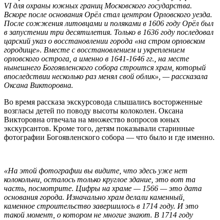
VI для охраны южных границ Московского государства.
Вскоре после основания Орёл стал центром Орловского уезда.
После сожжения литовцами и поляками в 1606 году Орёл был
в запустении три десятилетия. Только в 1636 году последовал
царский указ о восстановлении города «на стром орловском
городище». Вместе с восстановлением и укреплением
орловского острога, а именно в 1641-1646 гг., на месте
нынешнего Богоявленского собора строится храм, который
впоследствии несколько раз менял свой облик», — рассказала
Оксана Викторовна.
Во время рассказа экскурсовода слышались восторженные
возгласы детей по поводу высоты колоколен. Оксана
Викторовна отвечала на множество вопросов юных
экскурсантов. Кроме того, детям показывали старинные
фотографии Богоявленского собора — что было и где именно.
«На этой фотографии вы видите, что здесь уже нет
колокольни, осталось только круглое здание, это вот та
часть, посмотрите. Цифры на храме — 1566 — это дата
основания города. Изначально храм делали каменный,
каменное строительство завершилось в 1714 году. И это
такой момент, о котором не многие знают. В 1714 году