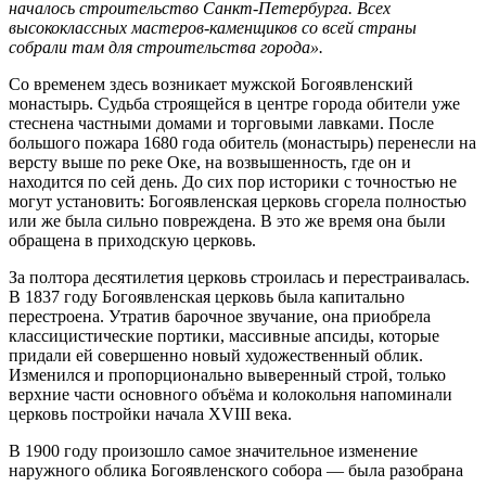
началось строительство Санкт-Петербурга. Всех
высококлассных мастеров-каменщиков со всей страны
собрали там для строительства города».
Со временем здесь возникает мужской Богоявленский
монастырь. Судьба строящейся в центре города обители уже
стеснена частными домами и торговыми лавками. После
большого пожара 1680 года обитель (монастырь) перенесли на
версту выше по реке Оке, на возвышенность, где он и
находится по сей день. До сих пор историки с точностью не
могут установить: Богоявленская церковь сгорела полностью
или же была сильно повреждена. В это же время она были
обращена в приходскую церковь.
За полтора десятилетия церковь строилась и перестраивалась.
В 1837 году Богоявленская церковь была капитально
перестроена. Утратив барочное звучание, она приобрела
классицистические портики, массивные апсиды, которые
придали ей совершенно новый художественный облик.
Изменился и пропорционально выверенный строй, только
верхние части основного объёма и колокольня напоминали
церковь постройки начала XVIII века.
В 1900 году произошло самое значительное изменение
наружного облика Богоявленского собора — была разобрана