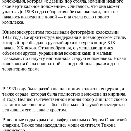
колокольня, которая «с давних пор стояла, изменив немного
своё вертикальное положение». Считалось, что она может
упасть. До 1908 года собор стоял без колокольни, пока не
началось возведение новой — она стала осью нового
комплекса.
Юным экскурсантам показывали фотографии колокольни
1912 года. Её архитектура выдержана в псевдорусском стиле,
который преобладал в русской архитектуре в конце XIX —
начале XX веков. Столпообразная, с уменьшающимися
объёмами ярусов, украшенная кокошниками и малыми
главками, по силуэту напоминала старую колокольню. Новая
колокольня была надвратной — под ней шла арка-вход на
территорию храма.
В 1939 году была разобрана на кирпич колокольня церкви, а
также ограда, которая была полностью выложена из кирпича.
В годы Великой Отечественной войны собор лишился своего
главного завершения — был сбит малый глухой восьмерик и
венчавшая его главка с крестом.
В военные годы храм стал кафедральным собором Орловской
епархии. Также там находились мощи святителя Тихона
Задонского.