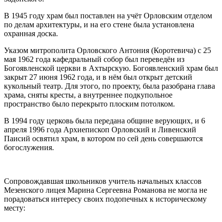
В 1945 году храм был поставлен на учёт Орловским отделом
по делам архитектуры, и на его стене была установлена
охранная доска.
Указом митрополита Орловского Антония (Коротевича) с 25
мая 1962 года кафедральный собор был переведён из
Богоявленской церкви в Ахтырскую. Богоявленский храм был
закрыт 27 июня 1962 года, и в нём был открыт детский
кукольный театр. Для этого, по проекту, была разобрана глава
храма, сняты кресты, а внутреннее подкупольное
пространство было перекрыто плоским потолком.
В 1994 году церковь была передана общине верующих, и 6
апреля 1996 года Архиепископ Орловский и Ливенский
Паисий освятил храм, в котором по сей день совершаются
богослужения.
Сопровождавшая школьников учитель начальных классов
Мезенского лицея Марина Сергеевна Романова не могла не
порадоваться интересу своих подопечных к историческому
месту: