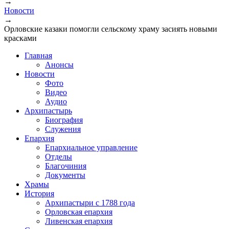
→
Вы здесь
Новости
→
Орловские казаки помогли сельскому храму засиять новыми
красками
Главная
Анонсы
Новости
Фото
Видео
Аудио
Архипастырь
Биография
Служения
Епархия
Епархиальное управление
Отделы
Благочиния
Документы
Храмы
История
Архипастыри с 1788 года
Орловская епархия
Ливенская епархия