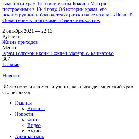
каменный храм Толгской иконы Божией Матери,
построенный в 1844 году. Об истории храма, его
реконструкции и благодетелях рассказал телеканал «Первый
Областной» в программе «Главные новости».
2 октября 2021 — 22:13
Рубрики:
Жизнь приходов
Место:
Храм Толгской иконы Божией Матери с. Башкатово
307
Главная
→
Вы здесь
Новости
→
3D-технологии помогли узнать, как выглядел мценский храм
сто лет назад
Главная
Анонсы
Новости
Фото
Видео
Аудио
Архипастырь