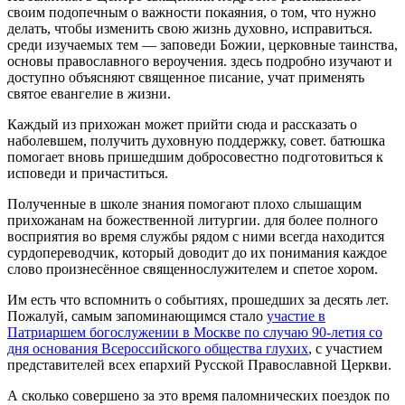
своим подопечным о важности покаяния, о том, что нужно
делать, чтобы изменить свою жизнь духовно, исправиться.
среди изучаемых тем — заповеди Божии, церковные таинства,
основы православного вероучения. здесь подробно изучают и
доступно объясняют священное писание, учат применять
святое евангелие в жизни.
Каждый из прихожан может прийти сюда и рассказать о
наболевшем, получить духовную поддержку, совет. батюшка
помогает вновь пришедшим добросовестно подготовиться к
исповеди и причаститься.
Полученные в школе знания помогают плохо слышащим
прихожанам на божественной литургии. для более полного
восприятия во время службы рядом с ними всегда находится
сурдопереводчик, который доводит до их понимания каждое
слово произнесённое священнослужителем и спетое хором.
Им есть что вспомнить о событиях, прошедших за десять лет.
Пожалуй, самым запоминающимся стало
участие в
Патриаршем богослужении в Москве по случаю 90-летия со
дня основания Всероссийского общества глухих
, с участием
представителей всех епархий Русской Православной Церкви.
А сколько совершено за это время паломнических поездок по