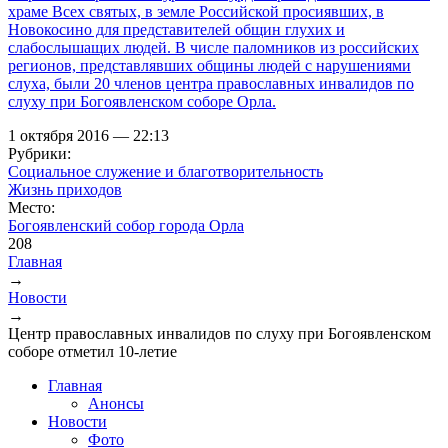
храме Всех святых, в земле Российской просиявших, в
Новокосино для представителей общин глухих и
слабослышащих людей. В числе паломников из российских
регионов, представлявших общины людей с нарушениями
слуха, были 20 членов центра православных инвалидов по
слуху при Богоявленском соборе Орла.
1 октября 2016 — 22:13
Рубрики:
Социальное служение и благотворительность
Жизнь приходов
Место:
Богоявленский собор города Орла
208
Главная
→
Вы здесь
Новости
→
Центр православных инвалидов по слуху при Богоявленском
соборе отметил 10-летие
Главная
Анонсы
Новости
Фото