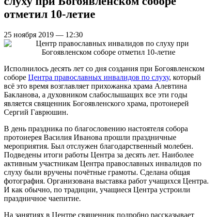
слуху при Богоявленском соборе
отметил 10-летие
25 ноября 2019 — 12:30
Исполнилось десять лет со дня создания при Богоявленском
соборе
Центра православных инвалидов по слуху
, который
всё это время возглавляет прихожанка храма Алевтина
Бакланова, а духовником слабослышащих все эти годы
является священник Богоявленского храма, протоиерей
Сергий Гаврюшин.
В день праздника по благословению настоятеля собора
протоиерея Василия Иванова прошли праздничные
мероприятия. Был отслужен благодарственный молебен.
Подведены итоги работы Центра за десять лет. Наиболее
активным участникам Центра православных инвалидов по
слуху были вручены почётные грамоты. Сделана общая
фотография. Организована выставка работ учащихся Центра.
И как обычно, по традиции, учащиеся Центра устроили
праздничное чаепитие.
На занятиях в Центре священник подробно рассказывает