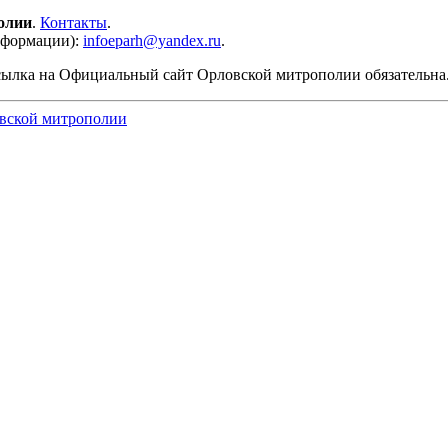
олии
.
Контакты
.
нформации):
infoeparh@yandex.ru
.
сылка на Официальный сайт Орловской митрополии обязательна
вской митрополии