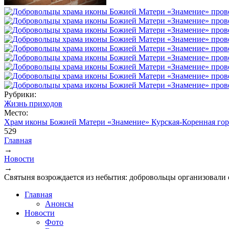
Рубрики:
Жизнь приходов
Место:
Храм иконы Божией Матери «Знамение» Курская-Коренная гор
529
Главная
→
Вы здесь
Новости
→
Святыня возрождается из небытия: добровольцы организовали
Главная
Анонсы
Новости
Фото