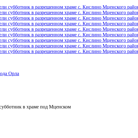
ода Орла
 субботник в храме под Мценском