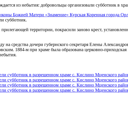
иконы Божией Матери «Знамение» Курская Коренная города Ор
ли субботник.
 прилегающей территории, покрасили заново крест, установлен
ду на средства дочери губернского секретаря Елены Александр
ским. 1884-м при храме была образована церковно-приходская шк
 небытия.