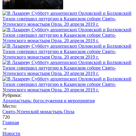
Рубрики:
Архипастырь: богослужения и мероприятия
Место:
Свято-Успенский монастырь Орла
720
Главная
→
Вы здесь
Новости