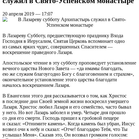
служил в Свято-Успенском монастыре
20 апреля 2019 — 17:07
В Лазареву Субботу, предшествующую празднику Входа
Господня в Иерусалим, Святая Церковь вспоминает одно
из самых ярких чудес, совершенных Спасителем —
воскрешение праведного Лазаря.
Апостольское чтение в эту субботу проповедует установление
вечного царства Нового Завета — «да имамы благодать,
ею же служим благоугодно Богу с благоговением и страхом»,
окончательное установление этого царства благодати
началось воскрешением Лазаря.
В Евангелии этого дня рассказывается о том, как Христос
в последние дни Своей земной жизни воскресил умершего
Лазаря. Христос любил Лазаря и его семейство, часто бывал
у него. Но вот Лазарь заболел и умер. Четыре дня прошло
со дня его смерти. Господь пришел к гробовой пещере
и сказал: «Отнимите камень». Когда камень был убран, Иисус
возвел очи к небу и сказал: «Отче! благодарю Тебя, что Ты
услышал Меня». Сказав это, Он воззвал громким голосом: