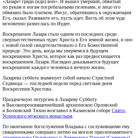
«Лазаре! гряди (иди) вон». И вышел умерший, обвитый
по рукам и ногам погребальными пеленами, и лицо его
обвязано было платком. Иисус, обратившись к окружающим
Его, сказал: Развяжите его, пусть идет. Весть об этом чуде
мгновенно разнеслась по Иудее.
Воскрешение Лазаря стало одним из последних среди
сверхъестественных чудес Христа в Его земной жизни, и оно
с новой силой свидетельствовало о Его Божественной
природе. Это день, когда мы уверяемся в будущем
воскрешении Христа, которое как раз предвосхищается
воскрешением Лазаря. Наглядно доказывается будущее
воскрешение каждого человека в вечную жизнь.
Лазарева суббота знаменует собой начало Страстной
Седмицы — последней недели перед светлым днем
Воскресения Христова.
Праздничную литургию в Лазареву Субботу
в Высокопреосвященнейший архиепископ Орловский
и Болховский Тихон возглавил в Казанском соборе
Свято-
Успенского мужского монастыря
.
По окончании богослужения Владыка с сослужившими ему
священниками совершил литию на могиле приснопамятного
архиепископа Орловского и Ливенского Паисия (Самчучка)
,