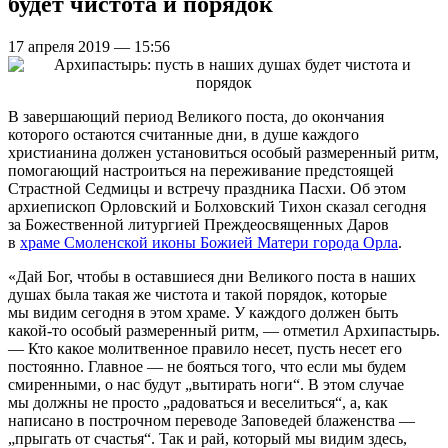
будет чистота и порядок
17 апреля 2019 — 15:56
В завершающий период Великого поста, до окончания
которого остаются считанные дни, в душе каждого
христианина должен установиться особый размеренный ритм,
помогающий настроиться на переживание предстоящей
Страстной Седмицы и встречу праздника Пасхи. Об этом
архиепископ Орловский и Болховский Тихон сказал сегодня
за Божественной литургией Преждеосвященных Даров
в
храме Смоленской иконы Божией Матери города Орла
.
«Дай Бог, чтобы в оставшиеся дни Великого поста в наших
душах была такая же чистота и такой порядок, которые
мы видим сегодня в этом храме. У каждого должен быть
какой-то особый размеренный ритм, — отметил Архипастырь.
— Кто какое молитвенное правило несет, пусть несет его
постоянно. Главное — не бояться того, что если мы будем
смиренными, о нас будут „вытирать ноги“. В этом случае
мы должны не просто „радоваться и веселиться“, а, как
написано в построчном переводе Заповедей блаженства —
„прыгать от счастья“. Так и рай, который мы видим здесь,