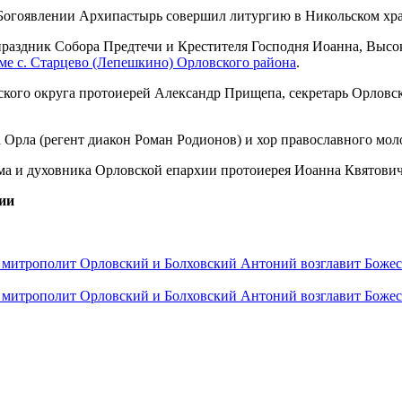
, праздник Собора Предтечи и Крестителя Господня Иоанна, В
ме с. Старцево (Лепешкино) Орловского района
.
кого округа протоиерей Александр Прищепа, секретарь Орловск
 Орла (регент диакон Роман Родионов) и хор православного мо
а и духовника Орловской епархии протоиерея Иоанна Квятовича
ии