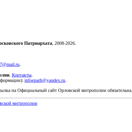
осковского Патриархата
, 2008-2026.
57@mail.ru
.
олии
.
Контакты
.
нформации):
infoeparh@yandex.ru
.
сылка на Официальный сайт Орловской митрополии обязательна
вской митрополии