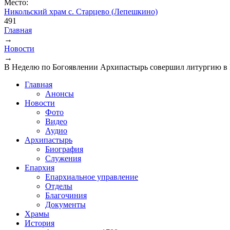
Место:
Никольский храм с. Старцево (Лепешкино)
491
Главная
→
Вы здесь
Новости
→
В Неделю по Богоявлении Архипастырь совершил литургию в
Главная
Анонсы
Новости
Фото
Видео
Аудио
Архипастырь
Биография
Служения
Епархия
Епархиальное управление
Отделы
Благочиния
Документы
Храмы
История