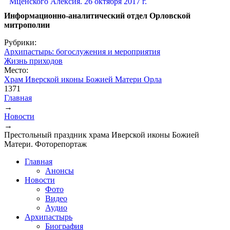
Информационно-аналитический отдел Орловской
митрополии
Рубрики:
Архипастырь: богослужения и мероприятия
Жизнь приходов
Место:
Храм Иверской иконы Божией Матери Орла
1371
Главная
→
Вы здесь
Новости
→
Престольный праздник храма Иверской иконы Божией
Матери. Фоторепортаж
Главная
Анонсы
Новости
Фото
Видео
Аудио
Архипастырь
Биография