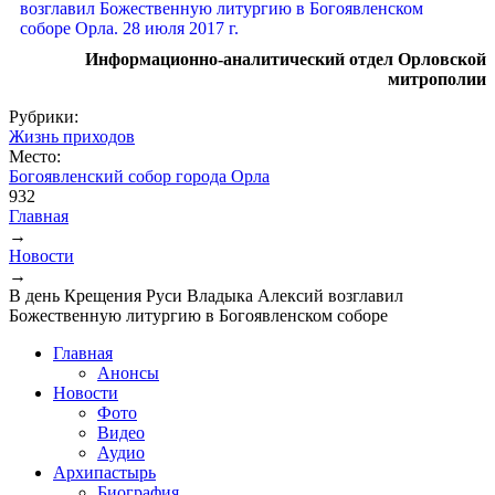
Информационно-аналитический отдел Орловской
митрополии
Рубрики:
Жизнь приходов
Место:
Богоявленский собор города Орла
932
Главная
→
Вы здесь
Новости
→
В день Крещения Руси Владыка Алексий возглавил
Божественную литургию в Богоявленском соборе
Главная
Анонсы
Новости
Фото
Видео
Аудио
Архипастырь
Биография