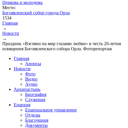
Церковь и молодежь
Место:
Богоявленский собор города Орла
1534
Главная
→
Вы здесь
Новости
→
Праздник «Взгляни на мир глазами любви» в честь 20-летия
освящения Богоявленского собора Орла. Фоторепортаж
Главная
Анонсы
Новости
Фото
Видео
Аудио
Архипастырь
Биография
Служения
Епархия
Епархиальное управление
Отделы
Благочиния
Документы