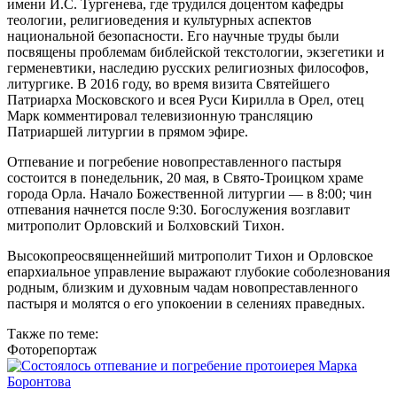
имени И.С. Тургенева, где трудился доцентом кафедры
теологии, религиоведения и культурных аспектов
национальной безопасности. Его научные труды были
посвящены проблемам библейской текстологии, экзегетики и
герменевтики, наследию русских религиозных философов,
литургике. В 2016 году, во время визита Святейшего
Патриарха Московского и всея Руси Кирилла в Орел, отец
Марк комментировал телевизионную трансляцию
Патриаршей литургии в прямом эфире.
Отпевание и погребение новопреставленного пастыря
состоится в понедельник, 20 мая, в Свято-Троицком храме
города Орла. Начало Божественной литургии — в 8:00; чин
отпевания начнется после 9:30. Богослужения возглавит
митрополит Орловский и Болховский Тихон.
Высокопреосвященнейший митрополит Тихон и Орловское
епархиальное управление выражают глубокие соболезнования
родным, близким и духовным чадам новопреставленного
пастыря и молятся о его упокоении в селениях праведных.
Также по теме:
Фоторепортаж