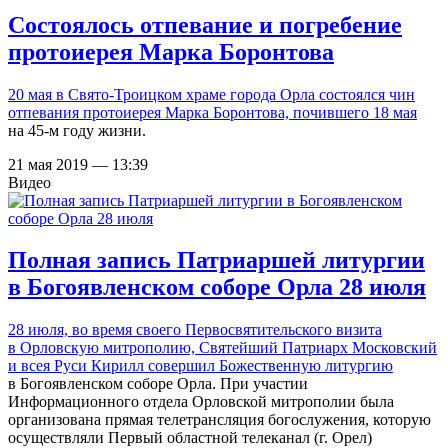
Состоялось отпевание и погребение
протоиерея Марка Боронтова
20 мая в Свято-Троицком храме города Орла состоялся чин
отпевания протоиерея Марка Боронтова,
почившего 18 мая
на 45-м году жизни.
21 мая 2019 — 13:39
Видео
Полная запись Патриаршей литургии
в Богоявленском соборе Орла 28 июля
28 июля, во время своего Первосвятительского визита
в Орловскую митрополию,
Святейший Патриарх Московский
и всея Руси Кирилл совершил Божественную литургию
в Богоявленском соборе Орла. При участии
Информационного отдела Орловской митрополии была
организована прямая телетрансляция богослужения, которую
осуществляли Первый областной телеканал (г. Орел)