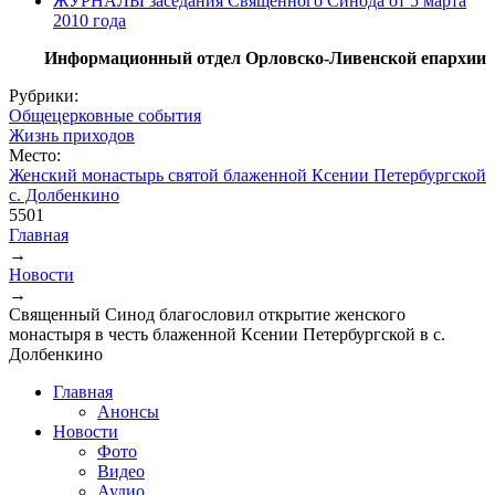
ЖУРНАЛЫ заседания Священного Синода от 5 марта
2010 года
Информационный отдел Орловско-Ливенской епархии
Рубрики:
Общецерковные события
Жизнь приходов
Место:
Женский монастырь святой блаженной Ксении Петербургской
с. Долбенкино
5501
Главная
→
Вы здесь
Новости
→
Священный Синод благословил открытие женского
монастыря в честь блаженной Ксении Петербургской в с.
Долбенкино
Главная
Анонсы
Новости
Фото
Видео
Аудио