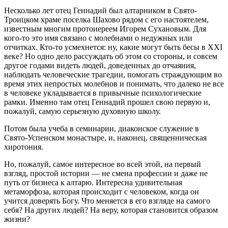
Несколько лет отец Геннадий был алтарником в Свято-
Троицком храме поселка Шахово рядом с его настоятелем,
известным многим протоиереем Игорем Сухановым. Для
кого-то это имя связано с молебнами о недужных или
отчитках. Кто-то усмехнется: ну, какие могут быть бесы в XXI
веке? Но одно дело рассуждать об этом со стороны, и совсем
другое годами видеть людей, доведенных до отчаяния,
наблюдать человеческие трагедии, помогать страждующим во
время этих непростых молебнов и понимать, что далеко не все
в человеке укладывается в привычные психологические
рамки. Именно там отец Геннадий прошел свою первую и,
пожалуй, самую серьезную духовную школу.
Потом была учеба в семинарии, диаконское служение в
Свято-Успенском монастыре, и, наконец, священническая
хиротония.
Но, пожалуй, самое интересное во всей этой, на первый
взгляд, простой истории — не смена профессии и даже не
путь от бизнеса к алтарю. Интересна удивительная
метаморфоза, которая происходит с человеком, когда он
учится доверять Богу. Что меняется в его взгляде на самого
себя? На других людей? На веру, которая становится образом
жизни?