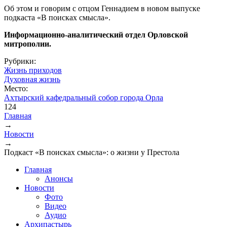
Об этом и говорим с отцом Геннадием в новом выпуске
подкаста «В поисках смысла».
Информационно-аналитический отдел Орловской
митрополии.
Рубрики:
Жизнь приходов
Духовная жизнь
Место:
Ахтырский кафедральный собор города Орла
124
Главная
→
Вы здесь
Новости
→
Подкаст «В поисках смысла»: о жизни у Престола
Главная
Анонсы
Новости
Фото
Видео
Аудио
Архипастырь