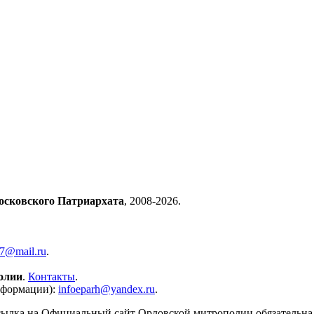
осковского Патриархата
, 2008-2026.
57@mail.ru
.
олии
.
Контакты
.
нформации):
infoeparh@yandex.ru
.
сылка на Официальный сайт Орловской митрополии обязательна