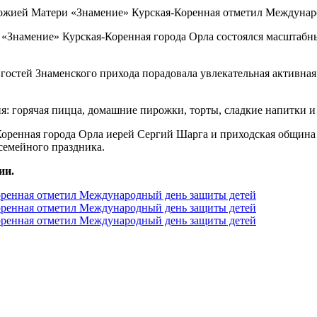
 «Знамение» Курская-Коренная города Орла состоялся масшта
остей Знаменского прихода порадовала увлекательная активна
я: горячая пицца, домашние пирожки, торты, сладкие напитки и
оренная города Орла иерей Сергий Шарга и приходская община
 семейного праздника.
ии.