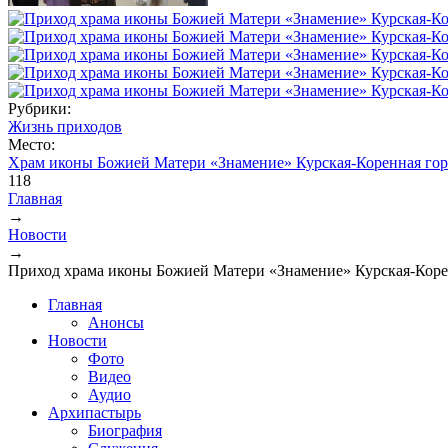
Рубрики:
Жизнь приходов
Место:
Храм иконы Божией Матери «Знамение» Курская-Коренная гор
118
Главная
→
Вы здесь
Новости
→
Приход храма иконы Божией Матери «Знамение» Курская-Кор
Главная
Анонсы
Новости
Фото
Видео
Аудио
Архипастырь
Биография