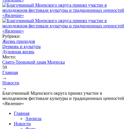
Рубрики:
Жизнь приходов
Церковь и культура
Духовная жизнь
Место:
Свято-Троицкий храм Мценска
59
Главная
→
Вы здесь
Новости
→
Благочинный Мценского округа принял участие в
молодежном фестивале культуры и традиционных ценностей
«Явление»
Главная
Анонсы
Новости
Фото