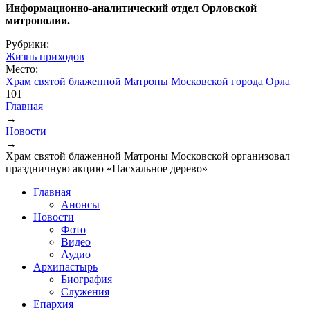
Информационно-аналитический отдел Орловской
митрополии.
Рубрики:
Жизнь приходов
Место:
Храм святой блаженной Матроны Московской города Орла
101
Главная
→
Вы здесь
Новости
→
Храм святой блаженной Матроны Московской организовал
праздничную акцию «Пасхальное дерево»
Главная
Анонсы
Новости
Фото
Видео
Аудио
Архипастырь
Биография
Служения
Епархия